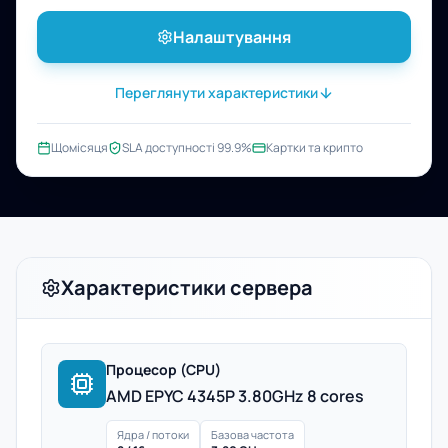
Налаштування
Переглянути характеристики
Щомісяця
SLA доступності 99.9%
Картки та крипто
Характеристики сервера
Процесор (CPU)
AMD EPYC 4345P 3.80GHz 8 cores
Ядра / потоки
Базова частота