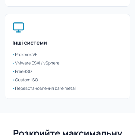
Інші системи
•
Proxmox VE
•
VMware ESXi / vSphere
•
FreeBSD
•
Custom ISO
•
Перевстановлення bare metal
Розкрийте максимальну