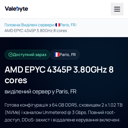
Valebyte
Головна
/
Виділені сервери
/
Paris, FR
/
AMD EPYC 4345P 3.80GHz 8 cores
Доступний зараз
Paris, FR
AMD EPYC 4345P 3.80GHz 8
cores
виділений сервер у Paris, FR
Готова конфігурація з 64 GB DDR5, сховищем 2 x 1.02 TB
(NVMe) і каналом Unmetered @ 3 Gbps. Повний root-
доступ, DDoS-захист і віддалене керування включені.