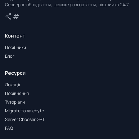
Серверне обладнання, швидке розгортання, підтримка 24/7.
share
tag
Поділитися
Теги
Контент
Посібники
Блог
Ресурси
Локації
Порівняння
Туторіали
Migrate to Valebyte
Server Chooser GPT
FAQ