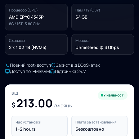
Процесор (CPU)
Пам'ять (ОЗУ)
AMD EPYC 4345P
64 GB
8C / 16T · 3.80 GHz
Сховище
Мережа
2 x 1.02 TB (NVMe)
Unmetered @ 3 Gbps
Повний root-доступ
Захист від DDoS-атак
Доступ по IPMI/KVM
Підтримка 24/7
ВІД
У наявності
213.00
$
/місяць
Час установки
Плата за встановлення
1–2 hours
Безкоштовно