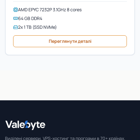
AMD EPYC 7232P 3.1GHz 8 cores
64 GB DDR4
2x 1 TB (SSD NVMe)
Переглянути деталі
Valebyte
Виділені сервери, VPS-хостинг та програми в 70+ країнах.