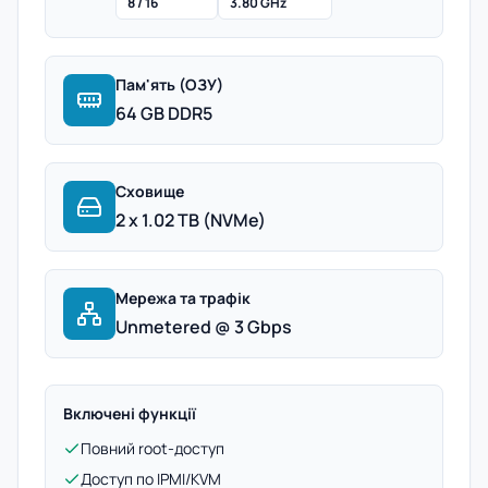
8 / 16
3.80 GHz
Пам'ять (ОЗУ)
64 GB DDR5
Сховище
2 x 1.02 TB (NVMe)
Мережа та трафік
Unmetered @ 3 Gbps
Включені функції
Повний root-доступ
Доступ по IPMI/KVM