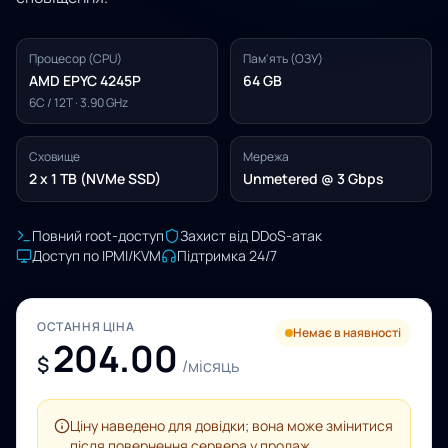
Процесор (CPU)
Пам'ять (ОЗУ)
AMD EPYC 4245P
64 GB
6C / 12T · 3.90 GHz
Сховище
Мережа
2 x 1 TB (NVMe SSD)
Unmetered @ 3 Gbps
Повний root-доступ
Захист від DDoS-атак
Доступ по IPMI/KVM
Підтримка 24/7
ОСТАННЯ ЦІНА
Немає в наявності
204.00
$
/місяць
Ціну наведено для довідки; вона може змінитися
після повернення сервера у продаж.