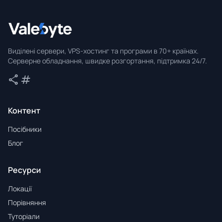
Valebyte
Виділені сервери, VPS-хостинг та програми в 70+ країнах.
Серверне обладнання, швидке розгортання, підтримка 24/7.
share
tag
Поділитися
Теги
Контент
Посібники
Блог
Ресурси
Локації
Порівняння
Туторіали