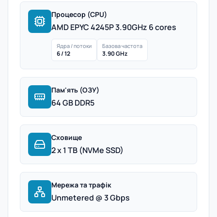
Процесор (CPU)
AMD EPYC 4245P 3.90GHz 6 cores
Ядра / потоки
Базова частота
6 / 12
3.90 GHz
Пам'ять (ОЗУ)
64 GB DDR5
Сховище
2 x 1 TB (NVMe SSD)
Мережа та трафік
Unmetered @ 3 Gbps