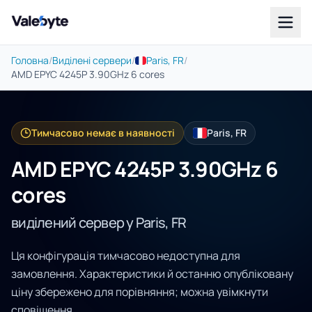
Valebyte
Головна
/
Виділені сервери
/
Paris, FR
/
AMD EPYC 4245P 3.90GHz 6 cores
Тимчасово немає в наявності
Paris, FR
AMD EPYC 4245P 3.90GHz 6
cores
виділений сервер у Paris, FR
Ця конфігурація тимчасово недоступна для
замовлення. Характеристики й останню опубліковану
ціну збережено для порівняння; можна увімкнути
сповіщення.