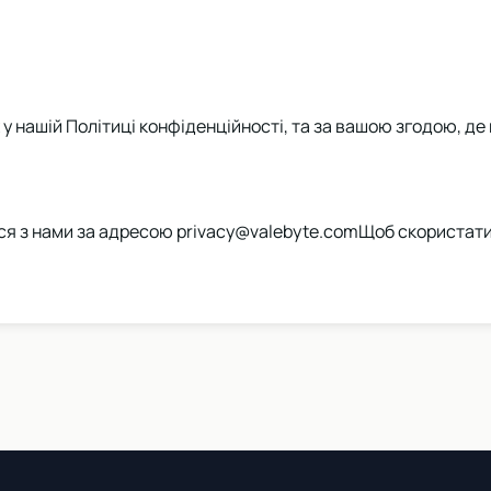
у нашій Політиці конфіденційності, та за вашою згодою, де 
ся з нами за адресою
privacy@valebyte.com
Щоб скористатис