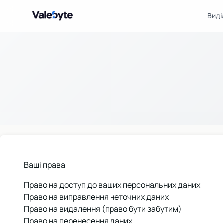
Виді
Valebyte
Ваші права
Право на доступ до ваших персональних даних
Право на виправлення неточних даних
Право на видалення (право бути забутим)
Право на перенесення даних