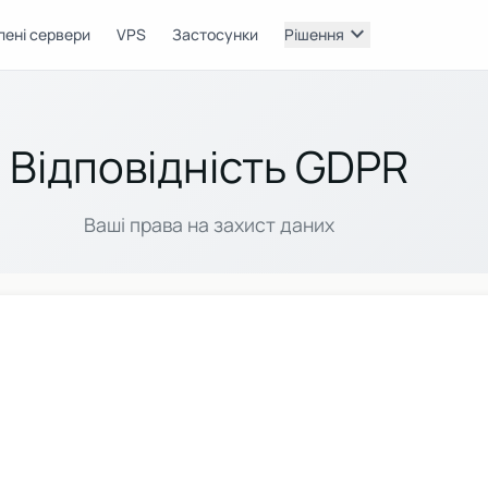
expand_more
лені сервери
VPS
Застосунки
Рішення
Відповідність GDPR
Ваші права на захист даних