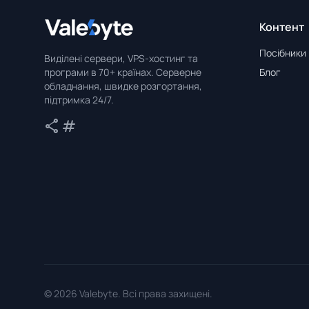
Контент
Valebyte
Посібники
Виділені сервери, VPS-хостинг та
програми в 70+ країнах. Серверне
Блог
обладнання, швидке розгортання,
підтримка 24/7.
share
tag
Поділитися
Теги
© 2026 Valebyte. Всі права захищені.