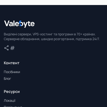
Valebyte
Виділені сервери, VPS-хостинг та програми в 70+ країнах.
Серверне обладнання, швидке розгортання, підтримка 24/7.
share
tag
Поділитися
Теги
Контент
Посібники
Блог
Ресурси
Локації