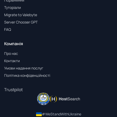
Порівняння
Туторіали
Migrate to Valebyte
Server Chooser GPT
FAQ
Компанія
Про нас
Контакти
Умови надання послуг
Політика конфіденційності
Trustpilot
#WeStandWithUkraine