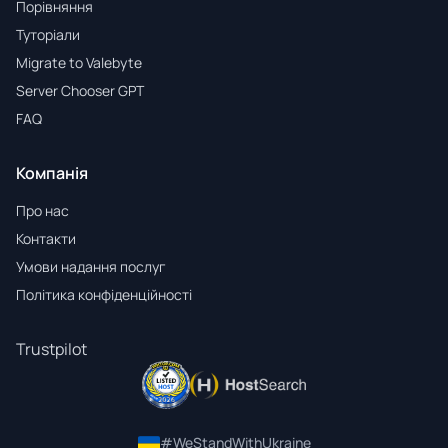
Порівняння
Туторіали
Migrate to Valebyte
Server Chooser GPT
FAQ
Компанія
Про нас
Контакти
Умови надання послуг
Політика конфіденційності
Trustpilot
#WeStandWithUkraine