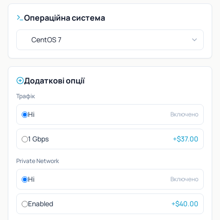
Операційна система
CentOS 7
Додаткові опції
Трафік
Ні
Включено
1 Gbps
+$37.00
Private Network
Ні
Включено
Enabled
+$40.00