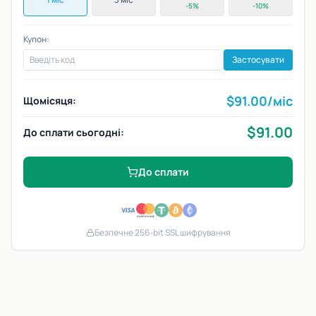
-5%
-10%
Купон:
Застосувати
$
91.00
/міс
Щомісяця:
$
91.00
До сплати сьогодні:
До сплати
Безпечне 256-bit SSL шифрування