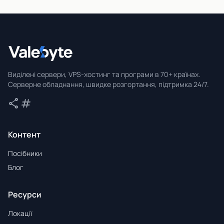
Valebyte
Виділені сервери, VPS-хостинг та програми в 70+ країнах.
Серверне обладнання, швидке розгортання, підтримка 24/7.
share
tag
Поділитися
Теги
Контент
Посібники
Блог
Ресурси
Локації