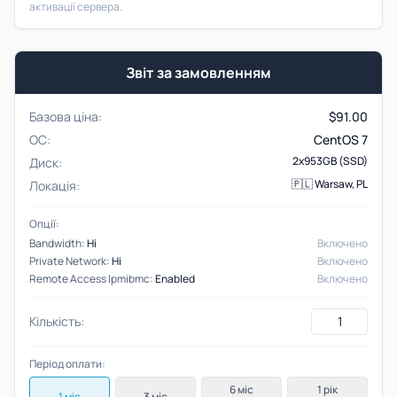
активації сервера.
Звіт за замовленням
Базова ціна:
$
91.00
ОС:
CentOS 7
2x953GB (SSD)
Диск:
🇵🇱 Warsaw, PL
Локація:
Опції:
Bandwidth:
Ні
Включено
Private Network:
Ні
Включено
Remote Access Ipmibmc:
Enabled
Включено
Кількість:
Період оплати:
6 міс
1 рік
1 міс
3 міс