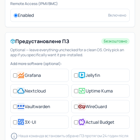
Remote Access (IPMI/BMC)
Enabled
Включено
Предустановлене ПЗ
Безкоштовно
Optional — leave everything unchecked for a clean OS. Only pick an
app if you specifically want it pre-installed.
Add more software (optional):
monitoring
live_tv
Grafana
Jellyfin
cloud
monitor_heart
Nextcloud
Uptime Kuma
password
vpn_key
Vaultwarden
WireGuard
dashboard
savings
3X-UI
Actual Budget
info
Наша команда встановить обране ПЗ протягом 24 годин після