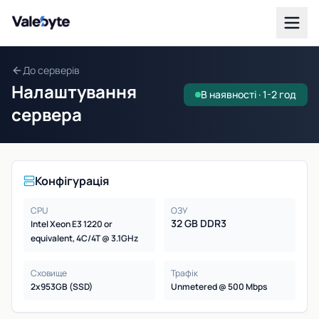
Valebyte
До серверів
Налаштування
В наявності · 1-2 год
сервера
Конфігурація
CPU
ОЗУ
32 GB DDR3
Intel Xeon E3 1220 or
equivalent, 4C/4T @ 3.1GHz
Сховище
Трафік
2x953GB (SSD)
Unmetered @ 500 Mbps