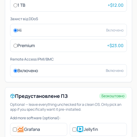
1 TB
+$12.00
Захист від DDoS
Ні
Включено
Premium
+$23.00
Remote Access IPMI/BMC
Включено
Включено
Предустановлене ПЗ
Безкоштовно
Optional — leave everything unchecked for a clean OS. Only pick an
app if you specifically want it pre-installed.
Add more software (optional):
monitoring
live_tv
Grafana
Jellyfin