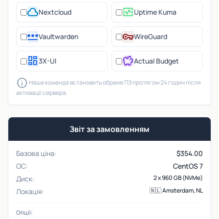
cloud
monitor_heart
Nextcloud
Uptime Kuma
password
vpn_key
Vaultwarden
WireGuard
dashboard
savings
3X-UI
Actual Budget
info
Наша команда встановить обране ПЗ протягом 24 годин після
активації сервера.
Звіт за замовленням
Базова ціна:
$
354.00
ОС:
CentOS 7
2 x 960 GB (NVMe)
Диск:
🇳🇱 Amsterdam, NL
Локація:
Опції: