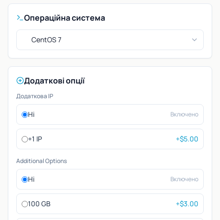
Операційна система
CentOS 7
Додаткові опції
Додаткова IP
Ні
Включено
+1 IP
+$5.00
Additional Options
Ні
Включено
100 GB
+$3.00