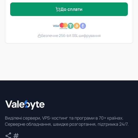
До сплати
Безпечне 256-bit SSL шифрування
Valebyte
Виділені сервери, VPS-хостинг та програми в 70+ країнах.
Серверне обладнання, швидке розгортання, підтримка 24/7.
share
tag
Поділитися
Теги