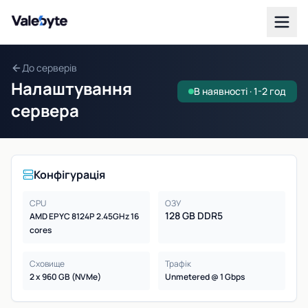
Valebyte
До серверів
Налаштування
В наявності · 1-2 год
сервера
Конфігурація
CPU
ОЗУ
128 GB DDR5
AMD EPYC 8124P 2.45GHz 16
cores
Сховище
Трафік
2 x 960 GB (NVMe)
Unmetered @ 1 Gbps