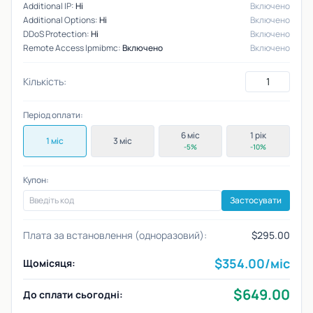
Additional IP:
Ні
Включено
Additional Options:
Ні
Включено
DDoS Protection:
Ні
Включено
Remote Access Ipmibmc:
Включено
Включено
Кількість:
Період оплати:
6 міс
1 рік
1 міс
3 міс
-5%
-10%
Купон:
Застосувати
Плата за встановлення (одноразовий):
$295.00
$
354.00
/міс
Щомісяця:
$
649.00
До сплати сьогодні: