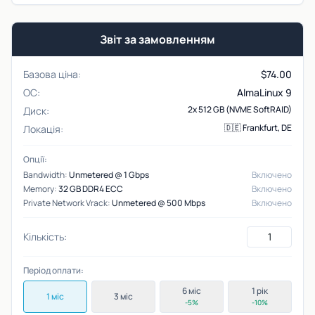
Звіт за замовленням
Базова ціна:
$
74.00
ОС:
AlmaLinux 9
2x 512 GB (NVME SoftRAID)
Диск:
🇩🇪 Frankfurt, DE
Локація:
Опції:
Bandwidth:
Unmetered @ 1 Gbps
Включено
Memory:
32 GB DDR4 ECC
Включено
Private Network Vrack:
Unmetered @ 500 Mbps
Включено
Кількість:
Період оплати:
6 міс
1 рік
1 міс
3 міс
-5%
-10%