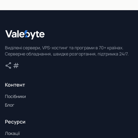
Valebyte
Виділені сервери, VPS-хостинг та програми в 70+ країнах.
Серверне обладнання, швидке розгортання, підтримка 24/7.
share
tag
Поділитися
Теги
Контент
Посібники
Блог
Ресурси
Локації