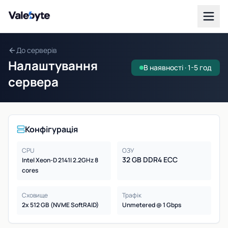
Valebyte
До серверів
Налаштування
В наявності · 1-5 год
сервера
Конфігурація
CPU
ОЗУ
32 GB DDR4 ECC
Intel Xeon-D 2141I 2.2GHz 8
cores
Сховище
Трафік
2x 512 GB (NVME SoftRAID)
Unmetered @ 1 Gbps