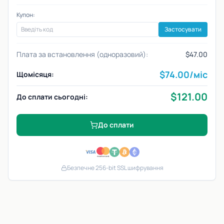
Купон:
Застосувати
Плата за встановлення (одноразовий):
$47.00
$
74.00
/міс
Щомісяця:
$
121.00
До сплати сьогодні:
До сплати
Безпечне 256-bit SSL шифрування