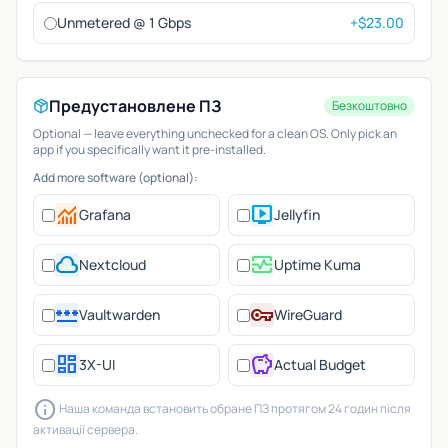
Unmetered @ 1 Gbps
+$23.00
Предустановлене ПЗ
Безкоштовно
Optional — leave everything unchecked for a clean OS. Only pick an
app if you specifically want it pre-installed.
Add more software (optional):
monitoring
live_tv
Grafana
Jellyfin
cloud
monitor_heart
Nextcloud
Uptime Kuma
password
vpn_key
Vaultwarden
WireGuard
dashboard
savings
3X-UI
Actual Budget
info
Наша команда встановить обране ПЗ протягом 24 годин після
активації сервера.