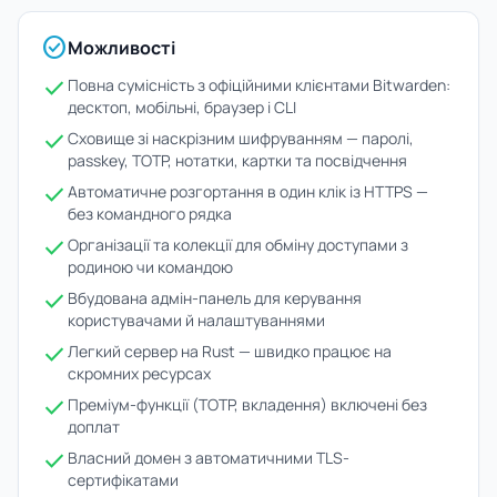
check_circle
Можливості
check
Повна сумісність з офіційними клієнтами Bitwarden:
десктоп, мобільні, браузер і CLI
check
Сховище зі наскрізним шифруванням — паролі,
passkey, TOTP, нотатки, картки та посвідчення
check
Автоматичне розгортання в один клік із HTTPS —
без командного рядка
check
Організації та колекції для обміну доступами з
родиною чи командою
check
Вбудована адмін-панель для керування
користувачами й налаштуваннями
check
Легкий сервер на Rust — швидко працює на
скромних ресурсах
check
Преміум-функції (TOTP, вкладення) включені без
доплат
check
Власний домен з автоматичними TLS-
сертифікатами