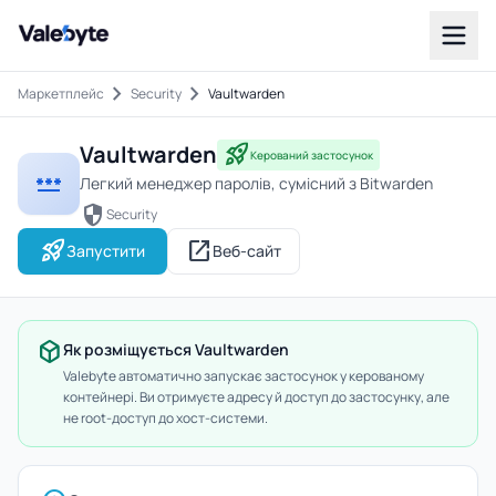
Valebyte
chevron_right
chevron_right
Маркетплейс
Security
Vaultwarden
Vaultwarden
rocket_launch
Керований застосунок
password
Легкий менеджер паролів, сумісний з Bitwarden
security
Security
rocket_launch
open_in_new
Запустити
Веб-сайт
deployed_code
Як розміщується Vaultwarden
Valebyte автоматично запускає застосунок у керованому
контейнері. Ви отримуєте адресу й доступ до застосунку, але
не root-доступ до хост-системи.