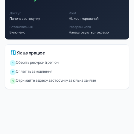
Доступ
Root
Панель застосунку
Ні, хост керований
Встановлення
Резервні копії
Включено
Налаштовуються окремо
route
Як це працює
Оберіть ресурси й регіон
1
Сплатіть замовлення
2
Отримайте адресу застосунку за кілька хвилин
3