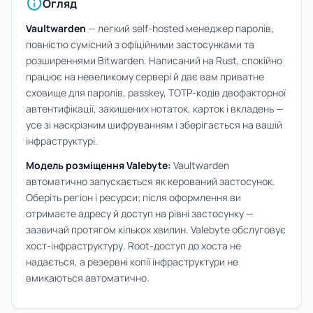
info
Огляд
Vaultwarden
— легкий self-hosted менеджер паролів,
повністю сумісний з офіційними застосунками та
розширеннями Bitwarden. Написаний на Rust, спокійно
працює на невеликому сервері й дає вам приватне
сховище для паролів, passkey, TOTP-кодів двофакторної
автентифікації, захищених нотаток, карток і вкладень —
усе зі наскрізним шифруванням і зберігається на вашій
інфраструктурі.
Модель розміщення Valebyte:
Vaultwarden
автоматично запускається як керований застосунок.
Оберіть регіон і ресурси; після оформлення ви
отримаєте адресу й доступ на рівні застосунку —
зазвичай протягом кількох хвилин. Valebyte обслуговує
хост-інфраструктуру. Root-доступ до хоста не
надається, а резервні копії інфраструктури не
вмикаються автоматично.