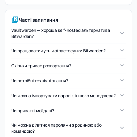
quiz
Часті запитання
Vaultwarden — хороша self-hosted альтернатива
expand_more
Bitwarden?
expand_more
Чи працюватимуть мої застосунки Bitwarden?
expand_more
Скільки триває розгортання?
expand_more
Чи потрібні технічні знання?
expand_more
Чи можна імпортувати паролі з іншого менеджера?
expand_more
Чи приватні мої дані?
Чи можна ділитися паролями з родиною або
expand_more
командою?