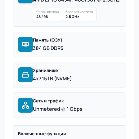
Ядра / потоки
Базовая частота
48 / 96
2.5 GHz
Память (ОЗУ)
384 GB DDR5
Хранилище
4x7.15TB (NVME)
Сеть и трафик
Unmetered @ 1 Gbps
Включенные функции