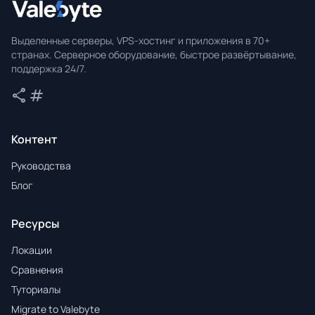
Valebyte
Выделенные серверы, VPS-хостинг и приложения в 70+
странах. Серверное оборудование, быстрое развёртывание,
поддержка 24/7.
share
tag
Поделиться
Теги
Контент
Руководства
Блог
Ресурсы
Локации
Сравнения
Туториалы
Migrate to Valebyte