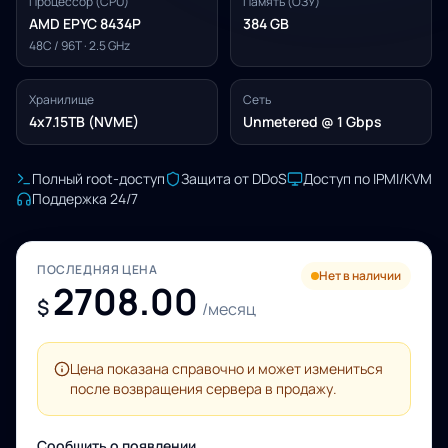
Процессор (CPU)
Память (ОЗУ)
AMD EPYC 8434P
384 GB
48C / 96T · 2.5 GHz
Хранилище
Сеть
4x7.15TB (NVME)
Unmetered @ 1 Gbps
Полный root-доступ
Защита от DDoS
Доступ по IPMI/KVM
Поддержка 24/7
ПОСЛЕДНЯЯ ЦЕНА
Нет в наличии
2708.00
$
/месяц
Цена показана справочно и может измениться
после возвращения сервера в продажу.
Сообщить о появлении