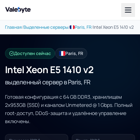
Valebyte
Главная
/
Выделенные серверы
/
Paris, FR
/
Intel Xeon E5 1410 v2
Доступен сейчас
Paris, FR
Intel Xeon E5 1410 v2
выделенный сервер в Paris, FR
Готовая конфигурация с 64 GB DDR3, хранилищем
2x953GB (SSD) и каналом Unmetered @ 1 Gbps. Полный
root-доступ, DDoS-защита и удалённое управление
включены.