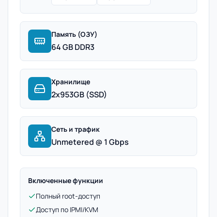
Память (ОЗУ)
64 GB DDR3
Хранилище
2x953GB (SSD)
Сеть и трафик
Unmetered @ 1 Gbps
Включенные функции
Полный root-доступ
Доступ по IPMI/KVM