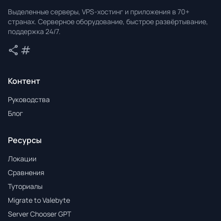
Valebyte
Выделенные серверы, VPS-хостинг и приложения в 70+
странах. Серверное оборудование, быстрое развёртывание,
поддержка 24/7.
share
tag
Поделиться
Теги
Контент
Руководства
Блог
Ресурсы
Локации
Сравнения
Туториалы
Migrate to Valebyte
Server Chooser GPT