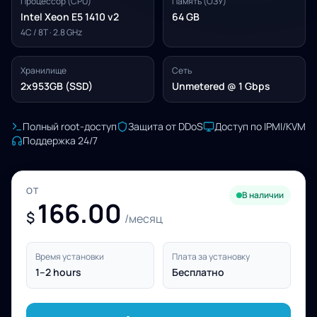
Процессор (CPU)
Память (ОЗУ)
Intel Xeon E5 1410 v2
64 GB
4C / 8T · 2.8 GHz
Хранилище
Сеть
2x953GB (SSD)
Unmetered @ 1 Gbps
Полный root-доступ
Защита от DDoS
Доступ по IPMI/KVM
Поддержка 24/7
ОТ
В наличии
166.00
$
/месяц
Время установки
Плата за установку
1–2 hours
Бесплатно