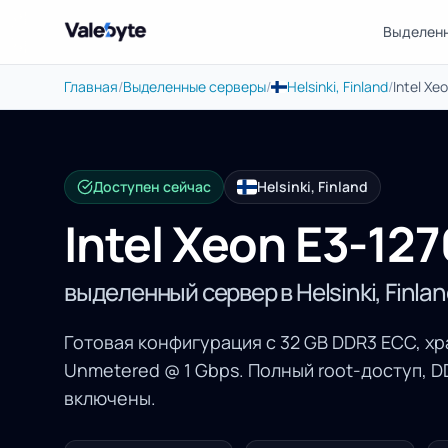
Выделен
Valebyte
Главная
/
Выделенные серверы
/
Helsinki, Finland
/
Intel Xe
Доступен сейчас
Helsinki, Finland
Intel Xeon E3-12
выделенный сервер в Helsinki, Finlan
Готовая конфигурация с 32 GB DDR3 ECC, хр
Unmetered @ 1 Gbps. Полный root-доступ, 
включены.