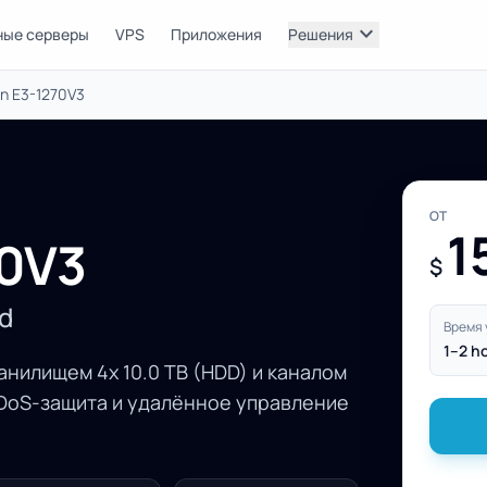
expand_more
ные серверы
VPS
Приложения
Решения
on E3-1270V3
ОТ
1
70V3
$
d
Время 
1–2 h
анилищем 4x 10.0 TB (HDD) и каналом
DDoS-защита и удалённое управление