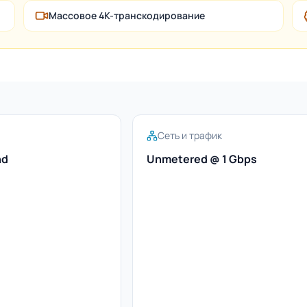
Массовое 4K-транскодирование
Сеть и трафик
nd
Unmetered @ 1 Gbps