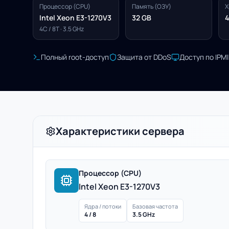
Процессор (CPU)
Память (ОЗУ)
Х
Intel Xeon E3-1270V3
32 GB
4
4C / 8T · 3.5 GHz
Полный root-доступ
Защита от DDoS
Доступ по IPM
Характеристики сервера
Процессор (CPU)
Intel Xeon E3-1270V3
Ядра / потоки
Базовая частота
4 / 8
3.5 GHz