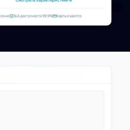
сячно
SLA доступности 99.9%
Карты и крипто