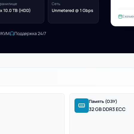
ранилище
Сеть
x 10.0 TB (HDD)
Unmetered @ 1 Gbps
Ежеме
I/KVM
Поддержка 24/7
Память (ОЗУ)
32 GB DDR3 ECC