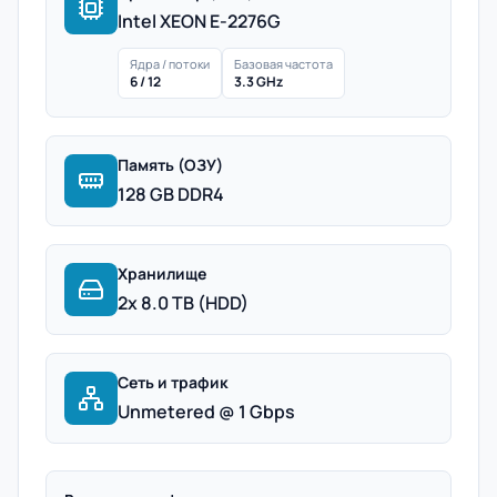
Intel XEON E-2276G
Ядра / потоки
Базовая частота
6 / 12
3.3 GHz
Память (ОЗУ)
128 GB DDR4
Хранилище
2x 8.0 TB (HDD)
Сеть и трафик
Unmetered @ 1 Gbps