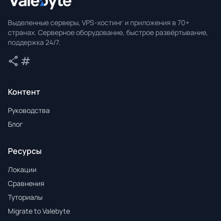
Valebyte
Выделенные серверы, VPS-хостинг и приложения в 70+
странах. Серверное оборудование, быстрое развёртывание,
поддержка 24/7.
share
tag
Поделиться
Теги
Контент
Руководства
Блог
Ресурсы
Локации
Сравнения
Туториалы
Migrate to Valebyte