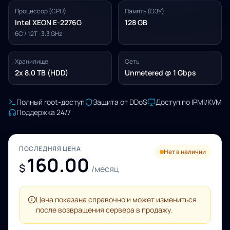
Процессор (CPU)
Память (ОЗУ)
Intel XEON E-2276G
128 GB
6C / 12T · 3.3 GHz
Хранилище
Сеть
2x 8.0 TB (HDD)
Unmetered @ 1 Gbps
Полный root-доступ
Защита от DDoS
Доступ по IPMI/KVM
Поддержка 24/7
ПОСЛЕДНЯЯ ЦЕНА
Нет в наличии
160.00
$
/месяц
Цена показана справочно и может измениться
после возвращения сервера в продажу.