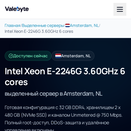
Valebyte
Главная
/
Выделенные серверы
/
Amsterdam, NL
/
Intel Xeon E-2246G 3.60GHz 6 cores
Доступен сейчас
Amsterdam, NL
Intel Xeon E-2246G 3.60GHz 6
cores
выделенный сервер в Amsterdam, NL
Готовая конфигурация с 32 GB DDR4, хранилищем 2 x
480 GB (NVMe SSD) и каналом Unmetered @ 750 Mbps.
Полный root-доступ, DDoS-защита и удалённое
управление включены.