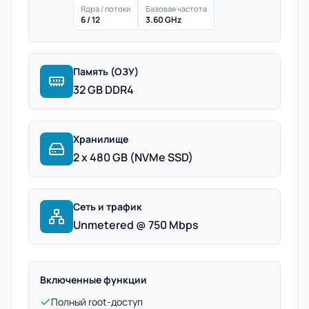
Ядра / потоки
Базовая частота
6 / 12
3.60 GHz
Память (ОЗУ)
32 GB DDR4
Хранилище
2 x 480 GB (NVMe SSD)
Сеть и трафик
Unmetered @ 750 Mbps
Включенные функции
Полный root-доступ