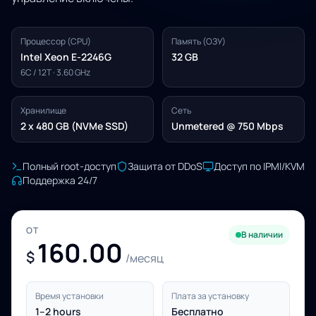
Процессор (CPU)
Память (ОЗУ)
Intel Xeon E-2246G
32 GB
6C / 12T · 3.60 GHz
Хранилище
Сеть
2 x 480 GB (NVMe SSD)
Unmetered @ 750 Mbps
Полный root-доступ
Защита от DDoS
Доступ по IPMI/KVM
Поддержка 24/7
ОТ
В наличии
160.00
$
/месяц
Время установки
Плата за установку
1–2 hours
Бесплатно