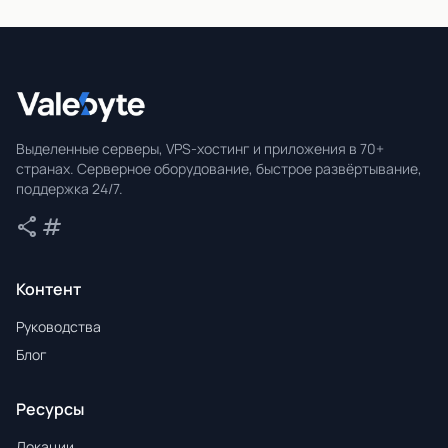
Valebyte
Выделенные серверы, VPS-хостинг и приложения в 70+
странах. Серверное оборудование, быстрое развёртывание,
поддержка 24/7.
share
tag
Поделиться
Теги
Контент
Руководства
Блог
Ресурсы
Локации