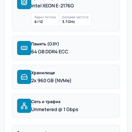
Intel XEON E-2176G
Ядра / потоки
Базовая частота
6 / 12
3.7 GHz
Память (ОЗУ)
64 GB DDR4 ECC
Хранилище
2x 960 GB (NVMe)
Сеть и трафик
Unmetered @ 1 Gbps