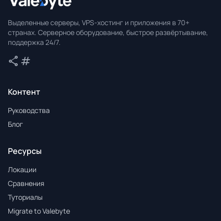
Valebyte
Выделенные серверы, VPS-хостинг и приложения в 70+
странах. Серверное оборудование, быстрое развёртывание,
поддержка 24/7.
share
tag
Поделиться
Теги
Контент
Руководства
Блог
Ресурсы
Локации
Сравнения
Туториалы
Migrate to Valebyte