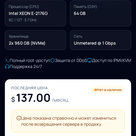
Процессор (CPU)
Память (ОЗУ)
Intel XEON E-2176G
64 GB
6C / 12T · 3.7 GHz
Хранилище
Сеть
2x 960 GB (NVMe)
Unmetered @ 1 Gbps
Полный root-доступ
Защита от DDoS
Доступ по IPMI/KVM
Поддержка 24/7
ПОСЛЕДНЯЯ ЦЕНА
Нет в наличии
137.00
$
/месяц
Цена показана справочно и может измениться
после возвращения сервера в продажу.