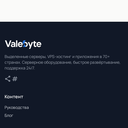
Valebyte
Выделенные серверы, VPS-хостинг и приложения в 70+
странах. Серверное оборудование, быстрое развёртывание,
поддержка 24/7.
share
tag
Поделиться
Теги
Контент
Руководства
Блог