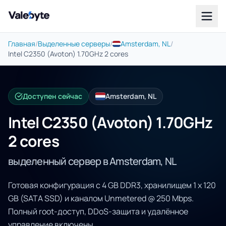
Valebyte
Главная
/
Выделенные серверы
/
Amsterdam, NL
/
Intel C2350 (Avoton) 1.70GHz 2 cores
Доступен сейчас
Amsterdam, NL
Intel C2350 (Avoton) 1.70GHz
2 cores
выделенный сервер в Amsterdam, NL
Готовая конфигурация с 4 GB DDR3, хранилищем 1 x 120
GB (SATA SSD) и каналом Unmetered @ 250 Mbps.
Полный root-доступ, DDoS-защита и удалённое
управление включены.