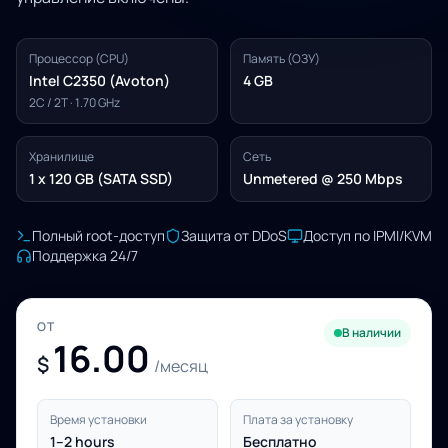
Процессор (CPU)
Память (ОЗУ)
Intel C2350 (Avoton)
4 GB
2C / 2T · 1.70 GHz
Хранилище
Сеть
1 x 120 GB (SATA SSD)
Unmetered @ 250 Mbps
Полный root-доступ
Защита от DDoS
Доступ по IPMI/KVM
Поддержка 24/7
ОТ
В наличии
16.00
$
/месяц
Время установки
Плата за установку
1–2 hours
Бесплатно