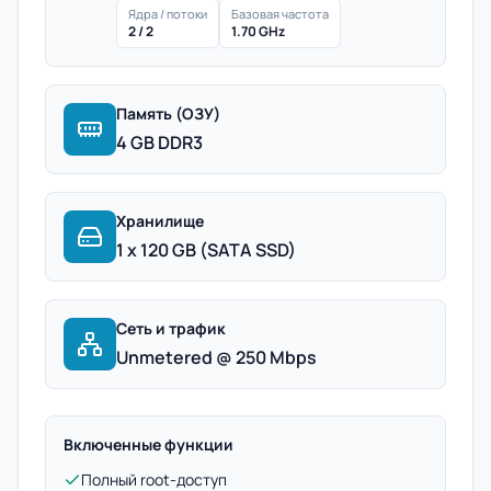
Ядра / потоки
Базовая частота
2 / 2
1.70 GHz
Память (ОЗУ)
4 GB DDR3
Хранилище
1 x 120 GB (SATA SSD)
Сеть и трафик
Unmetered @ 250 Mbps
Включенные функции
Полный root-доступ