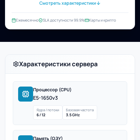
Смотреть характеристики
Ежемесячно
SLA доступности 99.9%
Карты и крипто
Характеристики сервера
Процессор (CPU)
E5-1650v3
Ядра / потоки
Базовая частота
6 / 12
3.5 GHz
Память (ОЗУ)