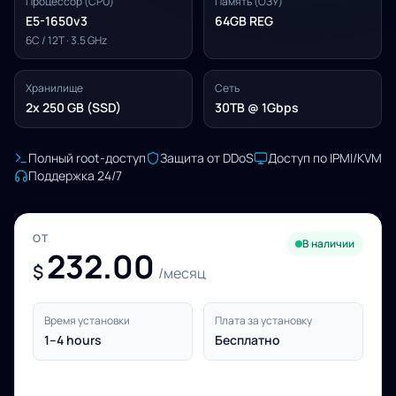
Процессор (CPU)
Память (ОЗУ)
E5-1650v3
64GB REG
6C / 12T · 3.5 GHz
Хранилище
Сеть
2x 250 GB (SSD)
30TB @ 1Gbps
Полный root-доступ
Защита от DDoS
Доступ по IPMI/KVM
Поддержка 24/7
ОТ
В наличии
232.00
$
/месяц
Время установки
Плата за установку
1–4 hours
Бесплатно