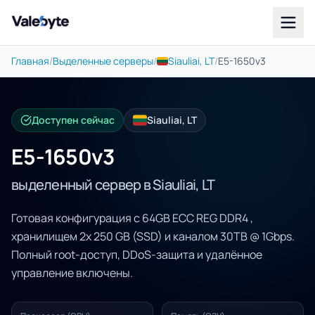
Valebyte
Главная
/
Выделенные серверы
/
Siauliai, LT
/
E5-1650v3
Доступен сейчас
Siauliai, LT
E5-1650v3
выделенный сервер в Siauliai, LT
Готовая конфигурация с 64GB ECC REG DDR4 ,
хранилищем 2x 250 GB (SSD) и каналом 30TB @ 1Gbps.
Полный root-доступ, DDoS-защита и удалённое
управление включены.