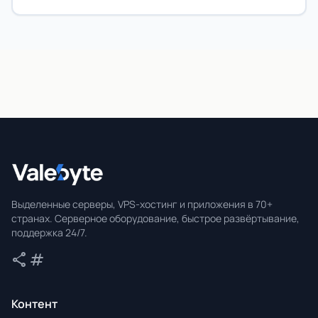
Valebyte
Выделенные серверы, VPS-хостинг и приложения в 70+
странах. Серверное оборудование, быстрое развёртывание,
поддержка 24/7.
share
tag
Поделиться
Теги
Контент