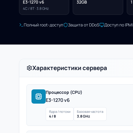
E3-1270 v6
32GB
1
4C / 8T · 3.8 GHz
Полный root-доступ
Защита от DDoS
Доступ по IPM
Характеристики сервера
Процессор (CPU)
E3-1270 v6
Ядра / потоки
Базовая частота
4 / 8
3.8 GHz