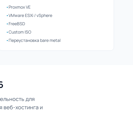
•
Proxmox VE
•
VMware ESXi / vSphere
•
FreeBSD
•
Custom ISO
•
Переустановка bare metal
6
ельность для
я веб-хостинга и