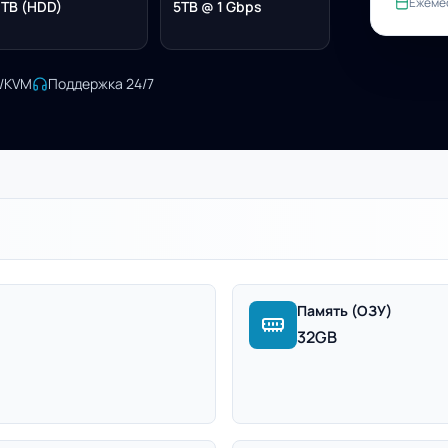
Ежеме
 TB (HDD)
5TB @ 1 Gbps
I/KVM
Поддержка 24/7
Память (ОЗУ)
32GB