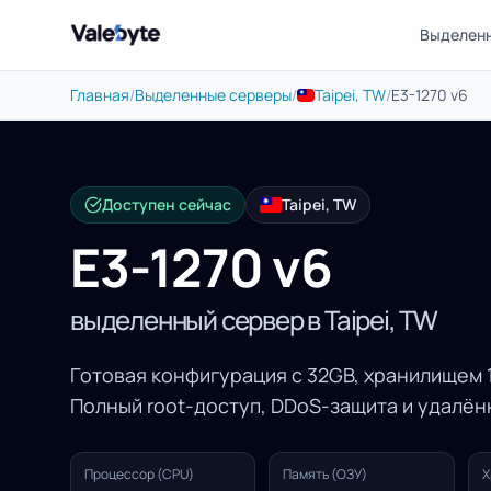
Выделен
Valebyte
Главная
/
Выделенные серверы
/
Taipei, TW
/
E3-1270 v6
Доступен сейчас
Taipei, TW
E3-1270 v6
выделенный сервер в Taipei, TW
Готовая конфигурация с 32GB, хранилищем 1
Полный root-доступ, DDoS-защита и удалё
Процессор (CPU)
Память (ОЗУ)
Х