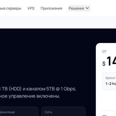
expand_more
ные серверы
VPS
Приложения
Решения
ОТ
1
$
Время 
1–2 h
 TB (HDD) и каналом 5TB @ 1 Gbps.
нное управление включены.
ранилище
Сеть