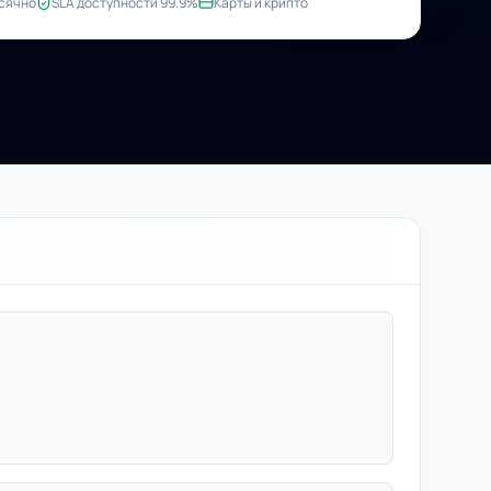
сячно
SLA доступности 99.9%
Карты и крипто