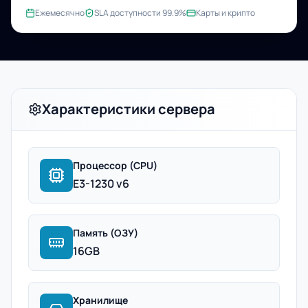
Ежемесячно
SLA доступности 99.9%
Карты и крипто
Характеристики сервера
Процессор (CPU)
E3-1230 v6
Память (ОЗУ)
16GB
Хранилище