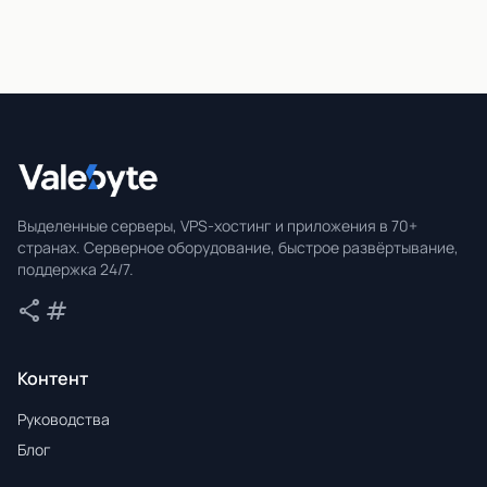
Valebyte
Выделенные серверы, VPS-хостинг и приложения в 70+
странах. Серверное оборудование, быстрое развёртывание,
поддержка 24/7.
share
tag
Поделиться
Теги
Контент
Руководства
Блог