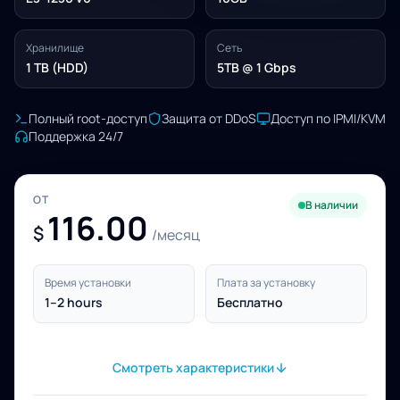
Хранилище
Сеть
1 TB (HDD)
5TB @ 1 Gbps
Полный root-доступ
Защита от DDoS
Доступ по IPMI/KVM
Поддержка 24/7
ОТ
В наличии
116.00
$
/месяц
Время установки
Плата за установку
1–2 hours
Бесплатно
Смотреть характеристики