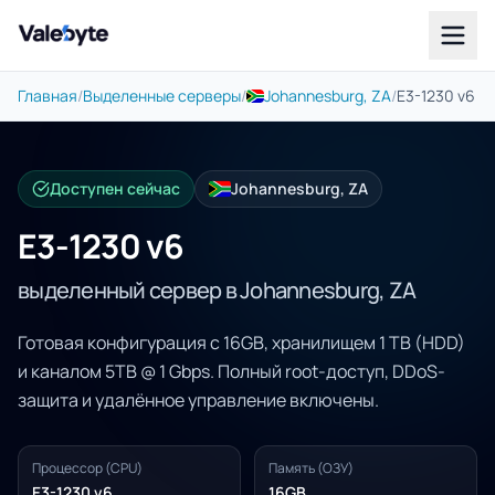
Valebyte
Главная
/
Выделенные серверы
/
Johannesburg, ZA
/
E3-1230 v6
Доступен сейчас
Johannesburg, ZA
E3-1230 v6
выделенный сервер в Johannesburg, ZA
Готовая конфигурация с 16GB, хранилищем 1 TB (HDD)
и каналом 5TB @ 1 Gbps. Полный root-доступ, DDoS-
защита и удалённое управление включены.
Процессор (CPU)
Память (ОЗУ)
E3-1230 v6
16GB