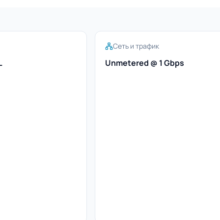
Сеть и трафик
L
Unmetered @ 1 Gbps