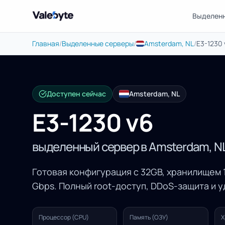
Выделен
Valebyte
Главная
/
Выделенные серверы
/
Amsterdam, NL
/
E3-1230 
Доступен сейчас
Amsterdam, NL
E3-1230 v6
выделенный сервер в Amsterdam, N
Готовая конфигурация с 32GB, хранилищем 1
Gbps. Полный root-доступ, DDoS-защита и 
Процессор (CPU)
Память (ОЗУ)
Х