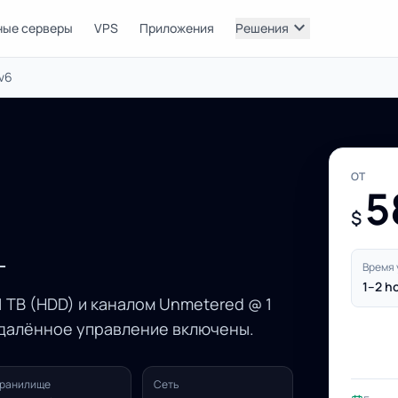
expand_more
ные серверы
VPS
Приложения
Решения
v6
ОТ
5
$
L
Время 
1–2 h
 TB (HDD) и каналом Unmetered @ 1
удалённое управление включены.
ранилище
Сеть