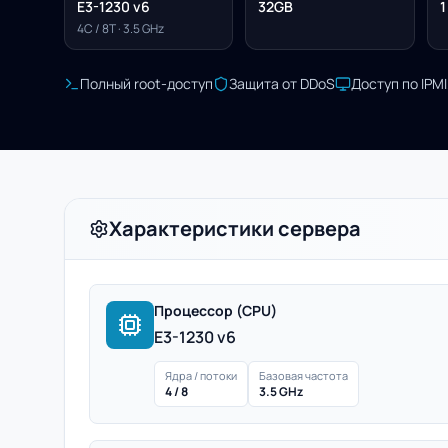
E3-1230 v6
32GB
1
4C / 8T · 3.5 GHz
Полный root-доступ
Защита от DDoS
Доступ по IPM
Характеристики сервера
Процессор (CPU)
E3-1230 v6
Ядра / потоки
Базовая частота
4 / 8
3.5 GHz