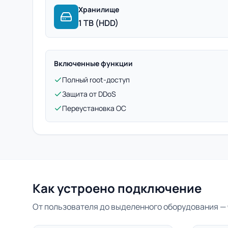
Хранилище
1 TB (HDD)
Включенные функции
Полный root-доступ
Защита от DDoS
Переустановка ОС
Как устроено подключение
От пользователя до выделенного оборудования — 