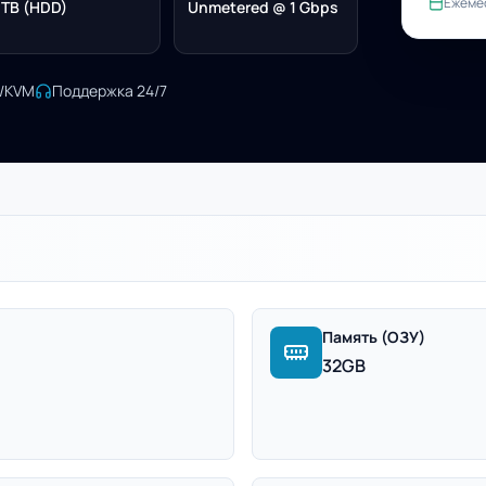
Ежеме
 TB (HDD)
Unmetered @ 1 Gbps
I/KVM
Поддержка 24/7
Память (ОЗУ)
32GB