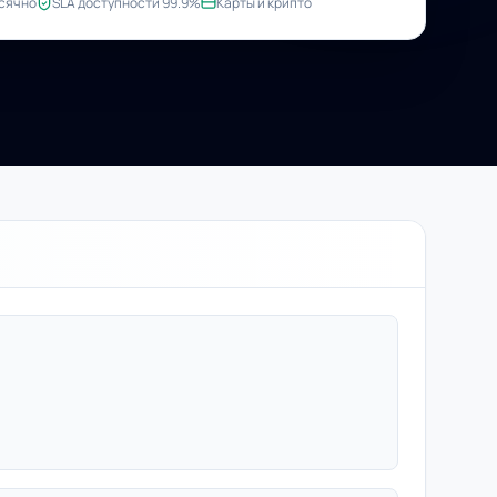
сячно
SLA доступности 99.9%
Карты и крипто