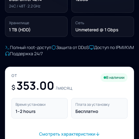
24C / 48T · 2.2 GHz
Хранилище
Сеть
1 TB (HDD)
Unmetered @ 1 Gbps
Полный root-доступ
Защита от DDoS
Доступ по IPMI/KVM
Поддержка 24/7
ОТ
В наличии
353.00
$
/месяц
Время установки
Плата за установку
1–2 hours
Бесплатно
Смотреть характеристики