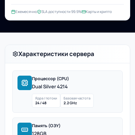
Ежемесячно
SLA доступности 99.9%
Карты и крипто
Характеристики сервера
Процессор (CPU)
Dual Silver 4214
Ядра / потоки
Базовая частота
24 / 48
2.2 GHz
Память (ОЗУ)
128GB