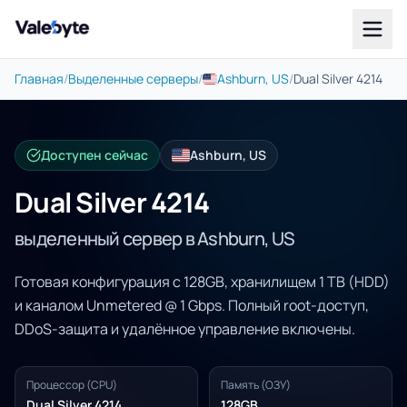
Valebyte
Главная
/
Выделенные серверы
/
Ashburn, US
/
Dual Silver 4214
Доступен сейчас
Ashburn, US
Dual Silver 4214
выделенный сервер в Ashburn, US
Готовая конфигурация с 128GB, хранилищем 1 TB (HDD)
и каналом Unmetered @ 1 Gbps. Полный root-доступ,
DDoS-защита и удалённое управление включены.
Процессор (CPU)
Память (ОЗУ)
Dual Silver 4214
128GB