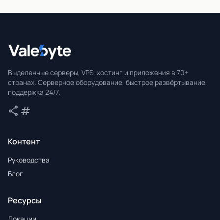
Valebyte
Выделенные серверы, VPS-хостинг и приложения в 70+
странах. Серверное оборудование, быстрое развёртывание,
поддержка 24/7.
share
tag
Поделиться
Теги
Контент
Руководства
Блог
Ресурсы
Локации