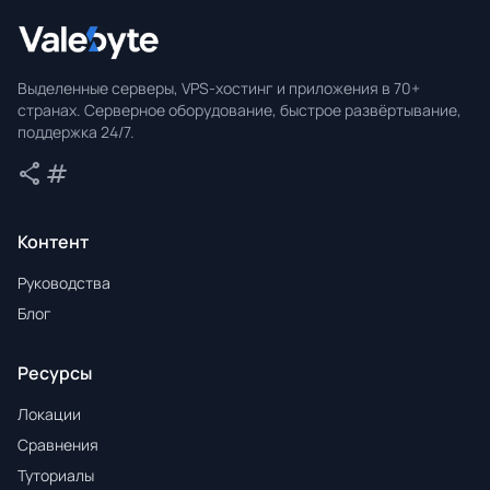
Valebyte
Выделенные серверы, VPS-хостинг и приложения в 70+
странах. Серверное оборудование, быстрое развёртывание,
поддержка 24/7.
share
tag
Поделиться
Теги
Контент
Руководства
Блог
Ресурсы
Локации
Сравнения
Туториалы