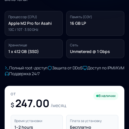
Процессор (CPU)
Память (ОЗУ)
Apple M2 Pro for Asahi
16 GB LP
10C / 10T · 3.50 GHz
Хранилище
Сеть
1 x 412 GB (SSD)
Unmetered @ 1 Gbps
Полный root-доступ
Защита от DDoS
Доступ по IPMI/KVM
Поддержка 24/7
ОТ
В наличии
247.00
$
/месяц
Время установки
Плата за установку
1–2 hours
Бесплатно