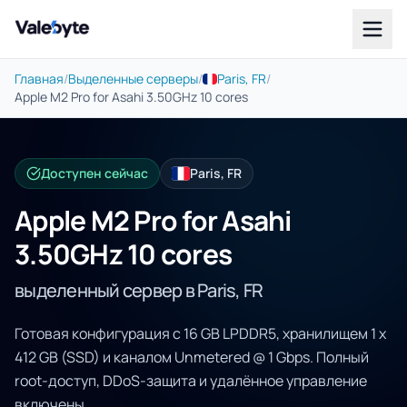
Valebyte
Главная
/
Выделенные серверы
/
Paris, FR
/
Apple M2 Pro for Asahi 3.50GHz 10 cores
Доступен сейчас
Paris, FR
Apple M2 Pro for Asahi
3.50GHz 10 cores
выделенный сервер в Paris, FR
Готовая конфигурация с 16 GB LPDDR5, хранилищем 1 x
412 GB (SSD) и каналом Unmetered @ 1 Gbps. Полный
root-доступ, DDoS-защита и удалённое управление
включены.