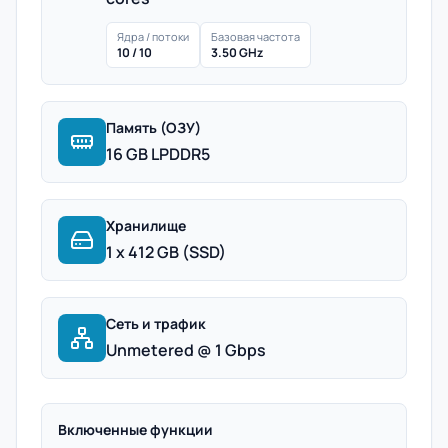
Ядра / потоки
Базовая частота
10 / 10
3.50 GHz
Память (ОЗУ)
16 GB LPDDR5
Хранилище
1 x 412 GB (SSD)
Сеть и трафик
Unmetered @ 1 Gbps
Включенные функции