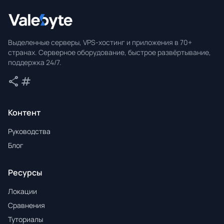
Valebyte
Выделенные серверы, VPS-хостинг и приложения в 70+
странах. Серверное оборудование, быстрое развёртывание,
поддержка 24/7.
share
tag
Поделиться
Теги
Контент
Руководства
Блог
Ресурсы
Локации
Сравнения
Туториалы