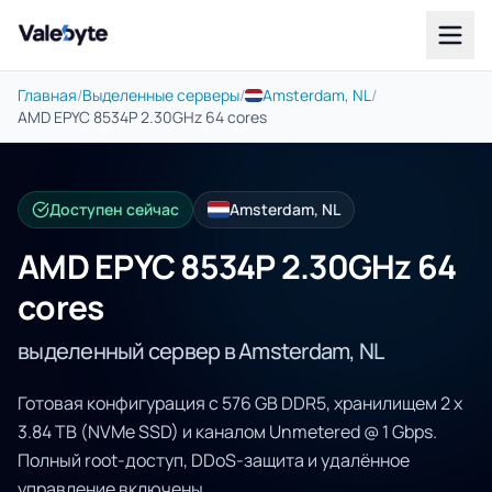
Valebyte
Главная
/
Выделенные серверы
/
Amsterdam, NL
/
AMD EPYC 8534P 2.30GHz 64 cores
Доступен сейчас
Amsterdam, NL
AMD EPYC 8534P 2.30GHz 64
cores
выделенный сервер в Amsterdam, NL
Готовая конфигурация с 576 GB DDR5, хранилищем 2 x
3.84 TB (NVMe SSD) и каналом Unmetered @ 1 Gbps.
Полный root-доступ, DDoS-защита и удалённое
управление включены.