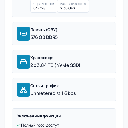
Ядра / потоки
Базовая частота
64 / 128
2.30 GHz
Память (ОЗУ)
576 GB DDR5
Хранилище
2 x 3.84 TB (NVMe SSD)
Сеть и трафик
Unmetered @ 1 Gbps
Включенные функции
Полный root-доступ