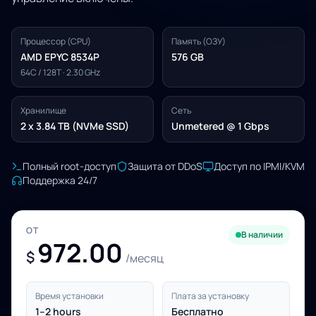
Процессор (CPU)
Память (ОЗУ)
AMD EPYC 8534P
576 GB
64C / 128T · 2.30 GHz
Хранилище
Сеть
2 x 3.84 TB (NVMe SSD)
Unmetered @ 1 Gbps
Полный root-доступ
Защита от DDoS
Доступ по IPMI/KVM
Поддержка 24/7
ОТ
В наличии
972.00
$
/месяц
Время установки
Плата за установку
1–2 hours
Бесплатно