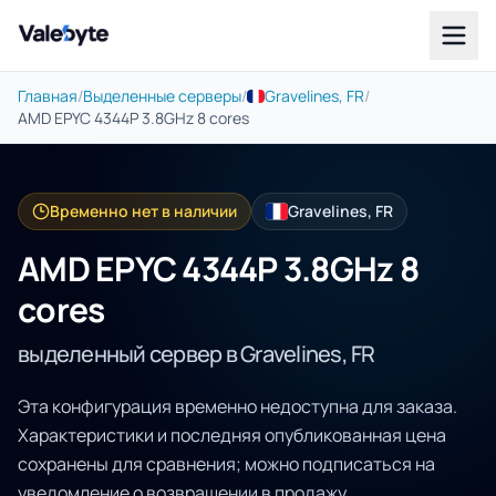
Valebyte
Главная
/
Выделенные серверы
/
Gravelines, FR
/
AMD EPYC 4344P 3.8GHz 8 cores
Временно нет в наличии
Gravelines, FR
AMD EPYC 4344P 3.8GHz 8
cores
выделенный сервер в Gravelines, FR
Эта конфигурация временно недоступна для заказа.
Характеристики и последняя опубликованная цена
сохранены для сравнения; можно подписаться на
уведомление о возвращении в продажу.