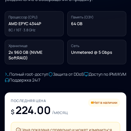
Процессор (CPU)
Память (ОЗУ)
AMD EPYC 4344P
64 GB
8C / 16T · 3.8 GHz
Хранилище
Сеть
2x 960 GB (NVME
Unmetered @ 5 Gbps
SoftRAID)
Полный root-доступ
Защита от DDoS
Доступ по IPMI/KVM
Поддержка 24/7
ПОСЛЕДНЯЯ ЦЕНА
Нет в наличии
224.00
$
/месяц
Цена показана справочно и может измениться