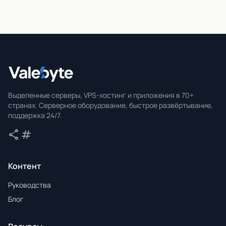
Valebyte
Выделенные серверы, VPS-хостинг и приложения в 70+
странах. Серверное оборудование, быстрое развёртывание,
поддержка 24/7.
share
tag
Поделиться
Теги
Контент
Руководства
Блог