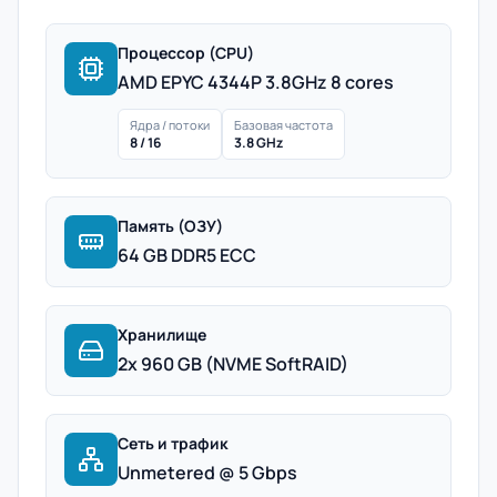
Процессор (CPU)
AMD EPYC 4344P 3.8GHz 8 cores
Ядра / потоки
Базовая частота
8 / 16
3.8 GHz
Память (ОЗУ)
64 GB DDR5 ECC
Хранилище
2x 960 GB (NVME SoftRAID)
Сеть и трафик
Unmetered @ 5 Gbps