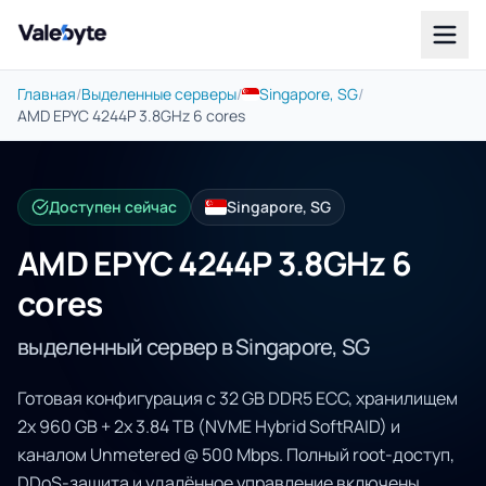
Valebyte
Главная
/
Выделенные серверы
/
Singapore, SG
/
AMD EPYC 4244P 3.8GHz 6 cores
Доступен сейчас
Singapore, SG
AMD EPYC 4244P 3.8GHz 6
cores
выделенный сервер в Singapore, SG
Готовая конфигурация с 32 GB DDR5 ECC, хранилищем
2x 960 GB + 2x 3.84 TB (NVME Hybrid SoftRAID) и
каналом Unmetered @ 500 Mbps. Полный root-доступ,
DDoS-защита и удалённое управление включены.