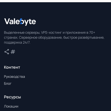
Valebyte
Выделенные серверы, VPS-хостинг и приложения в 70+
странах. Серверное оборудование, быстрое развёртывание,
поддержка 24/7.
share
tag
Поделиться
Теги
Контент
Руководства
Блог
Ресурсы
Локации