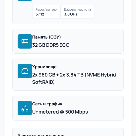
Ядра / потоки
Базовая частота
6 / 12
3.8 GHz
Память (ОЗУ)
32 GB DDR5 ECC
Хранилище
2x 960 GB + 2x 3.84 TB (NVME Hybrid
SoftRAID)
Сеть и трафик
Unmetered @ 500 Mbps
Включенные функции