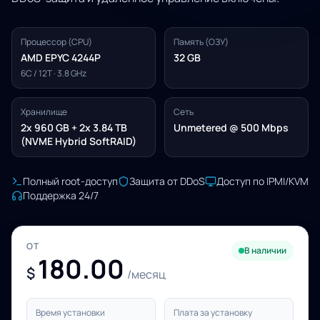
Процессор (CPU)
Память (ОЗУ)
AMD EPYC 4244P
32 GB
6C / 12T · 3.8 GHz
Хранилище
Сеть
2x 960 GB + 2x 3.84 TB
Unmetered @ 500 Mbps
(NVME Hybrid SoftRAID)
Полный root-доступ
Защита от DDoS
Доступ по IPMI/KVM
Поддержка 24/7
ОТ
В наличии
180.00
$
/месяц
Время установки
Плата за установку