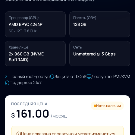
Процессор (CPU)
Память (ОЗУ)
AMD EPYC 4244P
128 GB
6C / 12T · 3.8 GHz
Хранилище
Сеть
2x 960 GB (NVME
Unmetered @ 3 Gbps
SoftRAID)
Полный root-доступ
Защита от DDoS
Доступ по IPMI/KVM
Поддержка 24/7
ПОСЛЕДНЯЯ ЦЕНА
Нет в наличии
161.00
$
/месяц
Цена показана справочно и может измениться