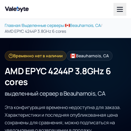
Valebyte
Главная
/
Выделенные серверы
/
Beauharnois, CA
/
AMD EPYC 4244P 3.8GHz 6 cores
Временно нет в наличии
Beauharnois, CA
AMD EPYC 4244P 3.8GHz 6
cores
выделенный сервер в Beauharnois, CA
Эта конфигурация временно недоступна для заказа.
Характеристики и последняя опубликованная цена
сохранены для сравнения; можно подписаться на
уведомление о возвращении в продажу.