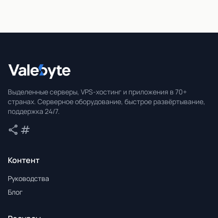
Valebyte
Выделенные серверы, VPS-хостинг и приложения в 70+
странах. Серверное оборудование, быстрое развёртывание,
поддержка 24/7.
share
tag
Поделиться
Теги
Контент
Руководства
Блог