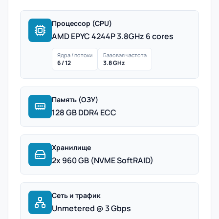
Процессор (CPU)
AMD EPYC 4244P 3.8GHz 6 cores
Ядра / потоки
Базовая частота
6 / 12
3.8 GHz
Память (ОЗУ)
128 GB DDR4 ECC
Хранилище
2x 960 GB (NVME SoftRAID)
Сеть и трафик
Unmetered @ 3 Gbps