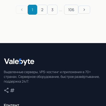
1
2
3
...
106
Previous
Next
Valebyte
Выделенные серверы, VPS-хостинг и приложения в 70+
странах. Серверное оборудование, быстрое развёртывание,
поддержка 24/7.
share
tag
Поделиться
Теги
Контент