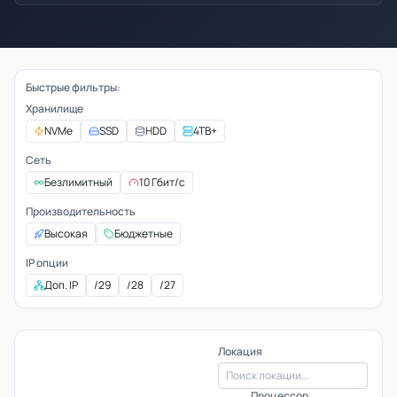
Быстрые фильтры:
Хранилище
NVMe
SSD
HDD
4TB+
Сеть
Безлимитный
10 Гбит/с
Производительность
Высокая
Бюджетные
IP опции
Доп. IP
/29
/28
/27
Локация
Процессор