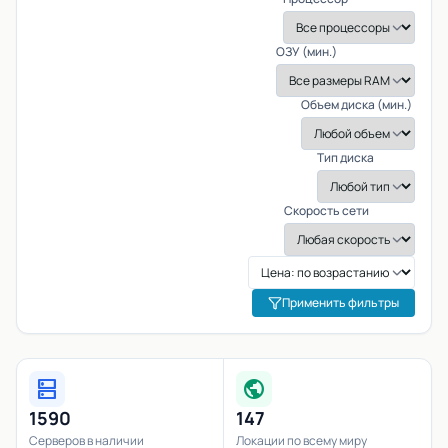
ОЗУ (мин.)
Объем диска (мин.)
Тип диска
Скорость сети
Применить фильтры
dns
public
1590
147
Серверов в наличии
Локации по всему миру