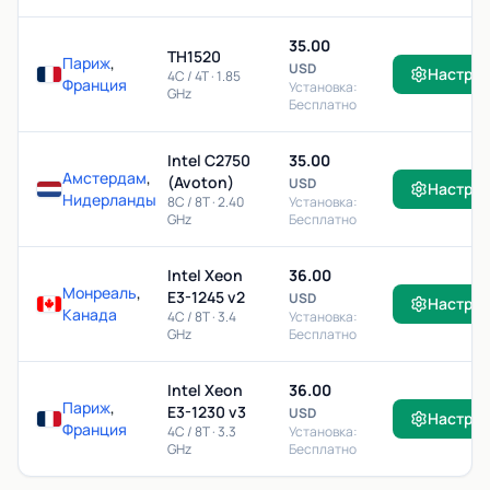
35.00
TH1520
Париж
,
USD
Настро
4C / 4T · 1.85
Франция
Установка:
GHz
Бесплатно
Intel C2750
35.00
Амстердам
,
(Avoton)
USD
Настро
Нидерланды
8C / 8T · 2.40
Установка:
GHz
Бесплатно
Intel Xeon
36.00
Монреаль
,
E3-1245 v2
USD
Настро
Канада
4C / 8T · 3.4
Установка:
GHz
Бесплатно
Intel Xeon
36.00
Париж
,
E3-1230 v3
USD
Настро
Франция
4C / 8T · 3.3
Установка:
GHz
Бесплатно