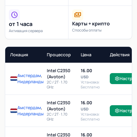
schedule
payments
от 1 часа
Карты + крипто
Способы оплаты
Активация сервера
Локация
Процессор
Цена
Действия
Intel C2350
16.00
Амстердам
,
(Avoton)
USD
Настро
Нидерланды
2C / 2T · 1.70
Установка:
GHz
Бесплатно
Intel C2350
16.00
Амстердам
,
(Avoton)
USD
Настро
Нидерланды
2C / 2T · 1.70
Установка:
GHz
Бесплатно
Intel C2350
16.00