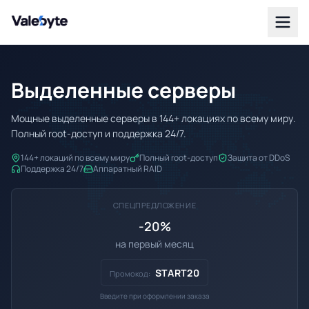
Valebyte
Выделенные серверы
Мощные выделенные серверы в 144+ локациях по всему миру.
Полный root-доступ и поддержка 24/7.
144+ локаций по всему миру
Полный root-доступ
Защита от DDoS
Поддержка 24/7
Аппаратный RAID
СПЕЦПРЕДЛОЖЕНИЕ
-20%
на первый месяц
START20
Промокод:
Введите при оформлении заказа