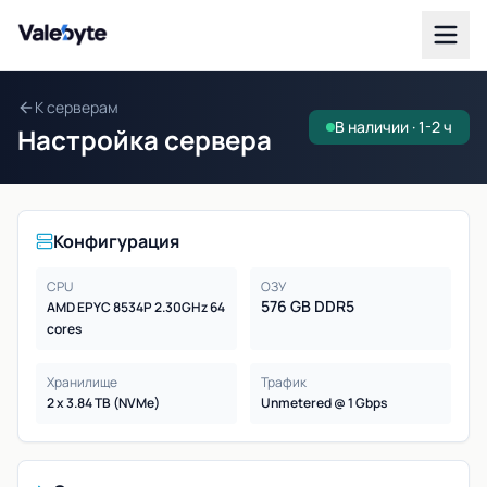
Valebyte
К серверам
В наличии · 1-2 ч
Настройка сервера
Конфигурация
CPU
ОЗУ
576 GB DDR5
AMD EPYC 8534P 2.30GHz 64
cores
Хранилище
Трафик
2 x 3.84 TB (NVMe)
Unmetered @ 1 Gbps