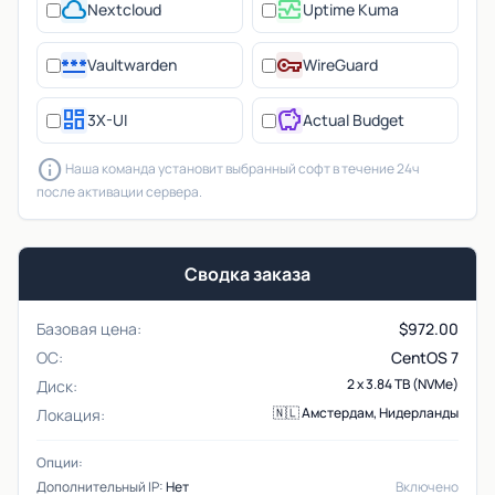
cloud
monitor_heart
Nextcloud
Uptime Kuma
password
vpn_key
Vaultwarden
WireGuard
dashboard
savings
3X-UI
Actual Budget
info
Наша команда установит выбранный софт в течение 24ч
после активации сервера.
Сводка заказа
Базовая цена:
$
972.00
ОС:
CentOS 7
2 x 3.84 TB (NVMe)
Диск:
🇳🇱 Амстердам, Нидерланды
Локация:
Опции:
Дополнительный IP:
Нет
Включено