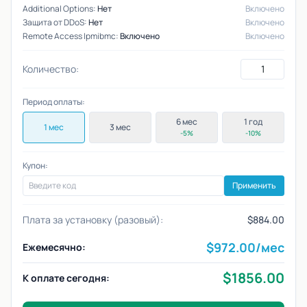
Additional Options:
Нет
Включено
Защита от DDoS:
Нет
Включено
Remote Access Ipmibmc:
Включено
Включено
Количество:
Период оплаты:
6 мес
1 год
1 мес
3 мес
-5%
-10%
Купон:
Применить
Плата за установку (разовый):
$884.00
$
972.00
/мес
Ежемесячно:
$
1856.00
К оплате сегодня: