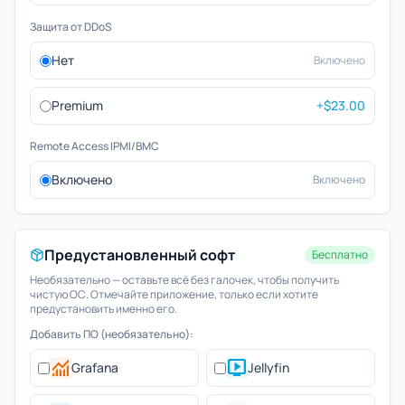
Защита от DDoS
Нет
Включено
Premium
+$23.00
Remote Access IPMI/BMC
Включено
Включено
Предустановленный софт
Бесплатно
Необязательно — оставьте всё без галочек, чтобы получить
чистую ОС. Отмечайте приложение, только если хотите
предустановить именно его.
Добавить ПО (необязательно):
monitoring
live_tv
Grafana
Jellyfin