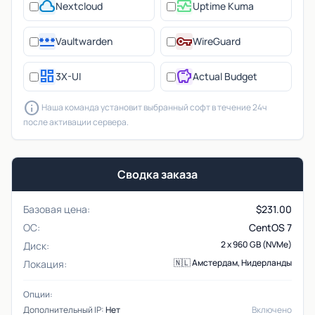
cloud
monitor_heart
Nextcloud
Uptime Kuma
password
vpn_key
Vaultwarden
WireGuard
dashboard
savings
3X-UI
Actual Budget
info
Наша команда установит выбранный софт в течение 24ч
после активации сервера.
Сводка заказа
Базовая цена:
$
231.00
ОС:
CentOS 7
2 x 960 GB (NVMe)
Диск:
🇳🇱 Амстердам, Нидерланды
Локация:
Опции:
Дополнительный IP:
Нет
Включено