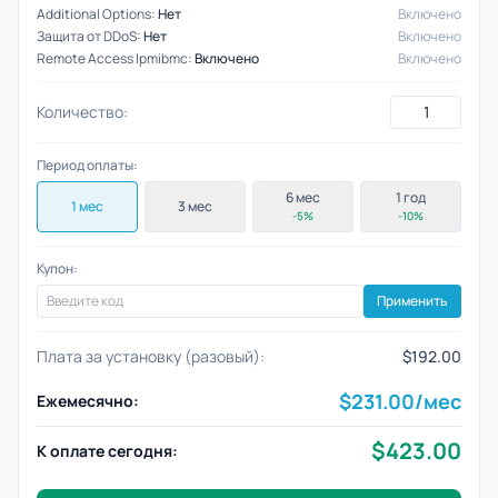
Additional Options:
Нет
Включено
Защита от DDoS:
Нет
Включено
Remote Access Ipmibmc:
Включено
Включено
Количество:
Период оплаты:
6 мес
1 год
1 мес
3 мес
-5%
-10%
Купон:
Применить
Плата за установку (разовый):
$192.00
$
231.00
/мес
Ежемесячно:
$
423.00
К оплате сегодня: