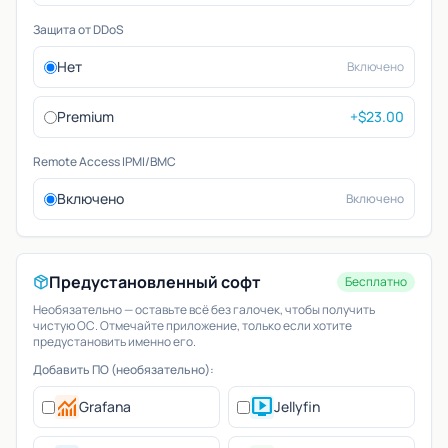
Защита от DDoS
Нет
Включено
Premium
+$23.00
Remote Access IPMI/BMC
Включено
Включено
Предустановленный софт
Бесплатно
Необязательно — оставьте всё без галочек, чтобы получить
чистую ОС. Отмечайте приложение, только если хотите
предустановить именно его.
Добавить ПО (необязательно):
monitoring
live_tv
Grafana
Jellyfin