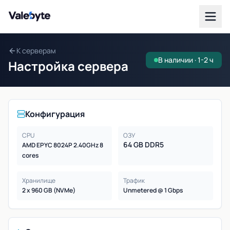
Valebyte
К серверам
В наличии · 1-2 ч
Настройка сервера
Конфигурация
CPU
ОЗУ
64 GB DDR5
AMD EPYC 8024P 2.40GHz 8
cores
Хранилище
Трафик
2 x 960 GB (NVMe)
Unmetered @ 1 Gbps