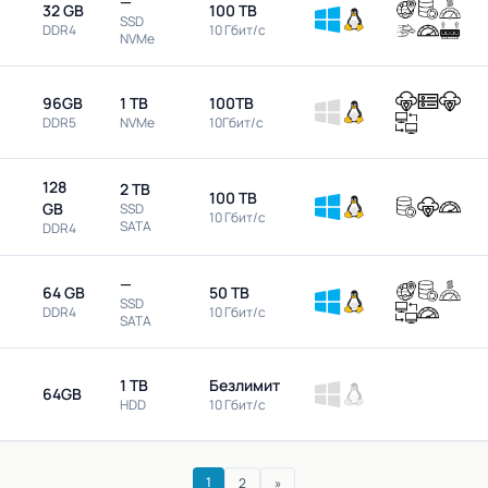
—
32 GB
100 TB
SSD
DDR4
10 Гбит/с
NVMe
96GB
1 TB
100TB
DDR5
NVMe
10Гбит/с
128
2 TB
100 TB
GB
SSD
10 Гбит/с
SATA
DDR4
—
64 GB
50 TB
SSD
DDR4
10 Гбит/с
SATA
1 TB
Безлимит
64GB
HDD
10 Гбит/с
1
2
»