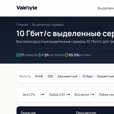
Выделен
Valebyte
Главная
/
Выделенные серверы
10 Гбит/с выделенные се
Высокоскоростные выделенные серверы 10 Гбит/с для т
17
1-2h
99.9%
серверов
настройка
аптайм
Фильтр:
NVMe
SSD
Безлимитный
10 Gbps
Бюджетные
Локация
Процессор