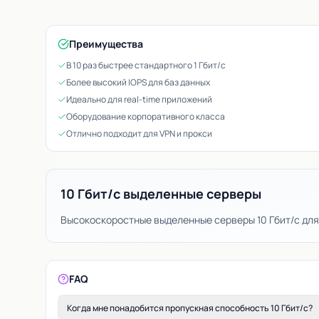
Преимущества
В 10 раз быстрее стандартного 1 Гбит/с
Более высокий IOPS для баз данных
Идеально для real-time приложений
Оборудование корпоративного класса
Отлично подходит для VPN и прокси
10 Гбит/с выделенные серверы
Высокоскоростные выделенные серверы 10 Гбит/с для
FAQ
Когда мне понадобится пропускная способность 10 Гбит/с?