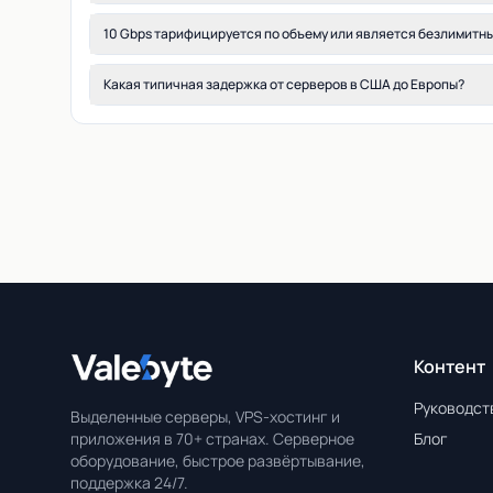
10 Gbps тарифицируется по объему или является безлимитн
Какая типичная задержка от серверов в США до Европы?
Контент
Valebyte
Руководст
Выделенные серверы, VPS-хостинг и
приложения в 70+ странах. Серверное
Блог
оборудование, быстрое развёртывание,
поддержка 24/7.