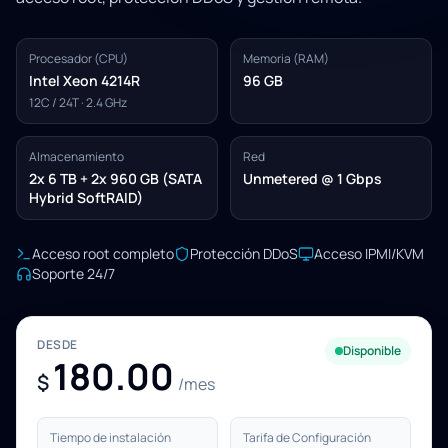
Procesador (CPU)
Memoria (RAM)
Intel Xeon 4214R
96 GB
12C / 24T · 2.4 GHz
Almacenamiento
Red
2x 6 TB + 2x 960 GB (SATA
Unmetered @ 1 Gbps
Hybrid SoftRAID)
Acceso root completo
Protección DDoS
Acceso IPMI/KVM
Soporte 24/7
DESDE
Disponible
180.00
$
/mes
Tiempo de instalación
Tarifa de Configuración