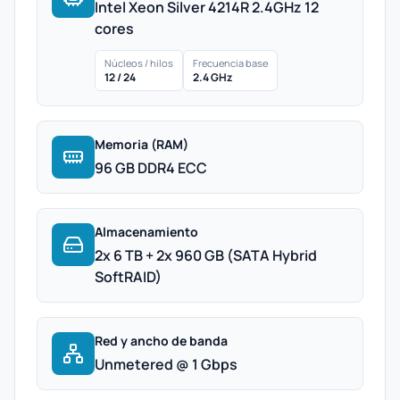
Intel Xeon Silver 4214R 2.4GHz 12
cores
Núcleos / hilos
Frecuencia base
12 / 24
2.4 GHz
Memoria (RAM)
96 GB DDR4 ECC
Almacenamiento
2x 6 TB + 2x 960 GB (SATA Hybrid
SoftRAID)
Red y ancho de banda
Unmetered @ 1 Gbps