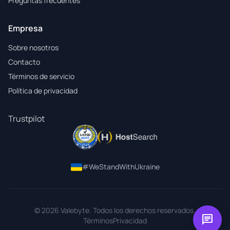
Preguntas frecuentes
Empresa
Sobre nosotros
Contacto
Términos de servicio
Política de privacidad
Trustpilot
#WeStandWithUkraine
© 2026 Valebyte. Todos los derechos reservados.
chat
Términos
Privacidad