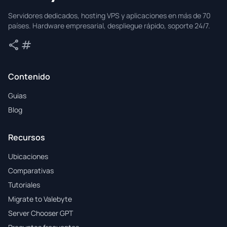
Valebyte
Servidores dedicados, hosting VPS y aplicaciones en más de 70
países. Hardware empresarial, despliegue rápido, soporte 24/7.
share
tag
Compartir
Etiquetas
Contenido
Guias
Blog
Recursos
Ubicaciones
Comparativas
Tutoriales
Migrate to Valebyte
Server Chooser GPT