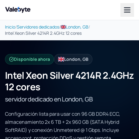
Valebyte
Inicio
/
Servidores dedicados
/
London, GB
/
Intel Xeon Silver 4214R 2.4GHz 12 cores
Disponible ahora
London, GB
Intel Xeon Silver 4214R 2.4GHz
12 cores
servidor dedicado en London, GB
Configuración lista para usar con 96 GB DDR4 ECC,
almacenamiento 2x 6 TB + 2x 960 GB (SATA Hybrid
SoftRAID) y conexión Unmetered @ 1 Gbps. Incluye
acceso root, protección DDoS y gestión remota.