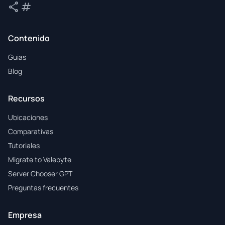
share
tag
Compartir
Etiquetas
Contenido
Guias
Blog
Recursos
Ubicaciones
Comparativas
Tutoriales
Migrate to Valebyte
Server Chooser GPT
Preguntas frecuentes
Empresa