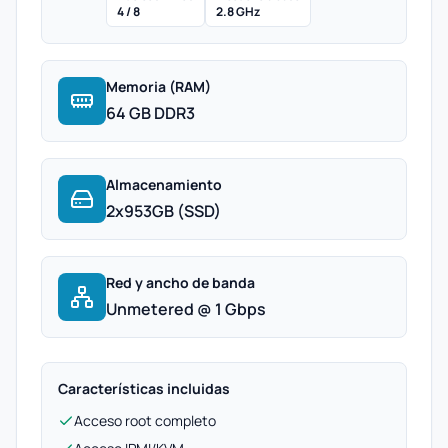
4 / 8
2.8 GHz
Memoria (RAM)
64 GB DDR3
Almacenamiento
2x953GB (SSD)
Red y ancho de banda
Unmetered @ 1 Gbps
Características incluidas
Acceso root completo