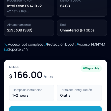
Procesador (CPU)
Memoria (RAM)
Intel Xeon E5 1410 v2
64 GB
4C / 8T · 2.8 GHz
Almacenamiento
Red
2x953GB (SSD)
Unmetered @ 1 Gbps
Acceso root completo
Protección DDoS
Acceso IPMI/KVM
Soporte 24/7
DESDE
Disponible
166.00
$
/mes
Tiempo de instalación
Tarifa de Configuración
1–2 hours
Gratis