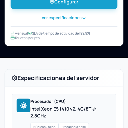
Configurar
Ver especificaciones
Mensual
SLA de tiempo de actividad del 99,9%
Tarjetas y cripto
Especificaciones del servidor
Procesador (CPU)
Intel Xeon E5 1410 v2, 4C/8T @
2.8GHz
Núcleos / hilos
Frecuencia base