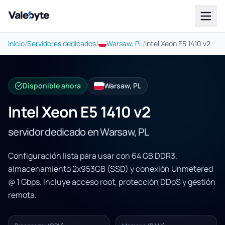
Valebyte
Inicio
/
Servidores dedicados
/
Warsaw, PL
/
Intel Xeon E5 1410 v2
Disponible ahora
Warsaw, PL
Intel Xeon E5 1410 v2
servidor dedicado en Warsaw, PL
Configuración lista para usar con 64 GB DDR3,
almacenamiento 2x953GB (SSD) y conexión Unmetered
@ 1 Gbps. Incluye acceso root, protección DDoS y gestión
remota.