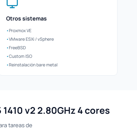
Otros sistemas
•
Proxmox VE
•
VMware ESXi / vSphere
•
FreeBSD
•
Custom ISO
•
Reinstalación bare metal
 1410 v2 2.80GHz 4 cores
ara tareas de