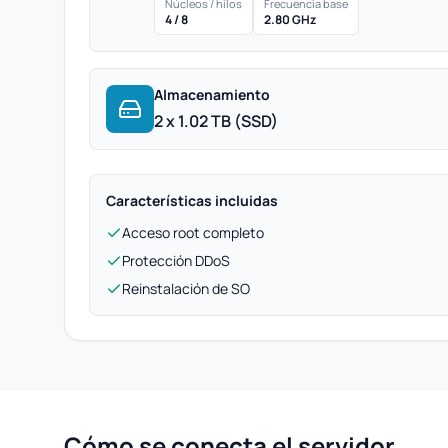
Núcleos / hilos
Frecuencia base
4 / 8
2.80 GHz
Almacenamiento
2 x 1.02 TB (SSD)
Características incluidas
Acceso root completo
Protección DDoS
Reinstalación de SO
Cómo se conecta el servidor