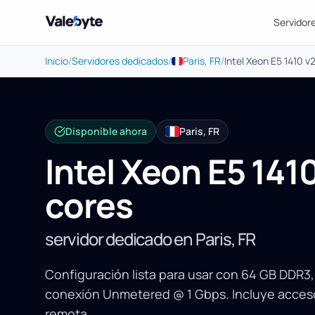
Servidor
Valebyte
Inicio
/
Servidores dedicados
/
Paris, FR
/
Intel Xeon E5 1410 
Disponible ahora
Paris, FR
Intel Xeon E5 141
cores
servidor dedicado en Paris, FR
Configuración lista para usar con 64 GB DDR3,
conexión Unmetered @ 1 Gbps. Incluye acceso
remota.