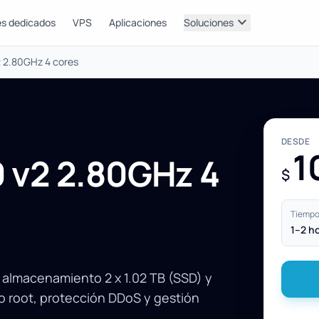
expand_more
es dedicados
VPS
Aplicaciones
Soluciones
v2 2.80GHz 4 cores
DESDE
1
0 v2 2.80GHz 4
$
Tiempo 
1–2 h
 almacenamiento 2 x 1.02 TB (SSD) y
 root, protección DDoS y gestión