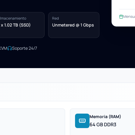
Mensu
lmacenamiento
Red
 x 1.02 TB (SSD)
Unmetered @ 1 Gbps
/KVM
Soporte 24/7
Memoria (RAM)
64 GB DDR3