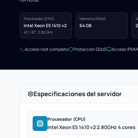
Procesador (CPU)
Memoria (RAM)
A
Intel Xeon E5 1410 v2
64 GB
2
4C / 8T · 2.80 GHz
Acceso root completo
Protección DDoS
Acceso IPMI
Especificaciones del servidor
Procesador (CPU)
Intel Xeon E5 1410 v2 2.80GHz 4 cores