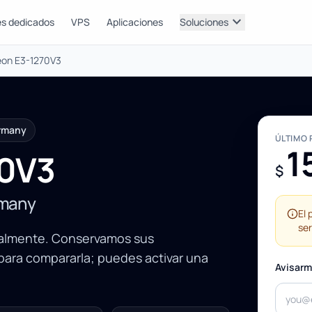
expand_more
es dedicados
VPS
Aplicaciones
Soluciones
Xeon E3-1270V3
ermany
ÚLTIMO 
1
70V3
$
rmany
El 
ser
ralmente. Conservamos sus
 para compararla; puedes activar una
Avisarm