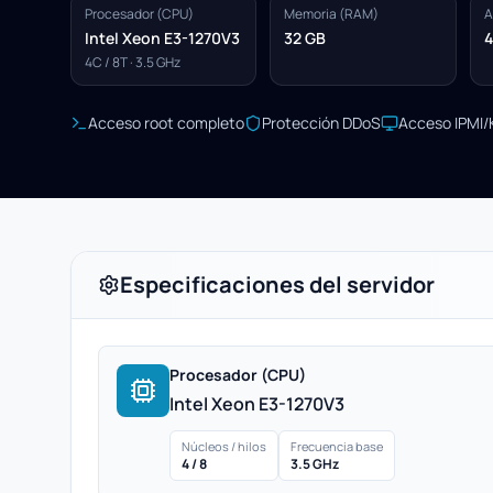
Procesador (CPU)
Memoria (RAM)
A
Intel Xeon E3-1270V3
32 GB
4
4C / 8T · 3.5 GHz
Acceso root completo
Protección DDoS
Acceso IPMI
Especificaciones del servidor
Procesador (CPU)
Intel Xeon E3-1270V3
Núcleos / hilos
Frecuencia base
4 / 8
3.5 GHz