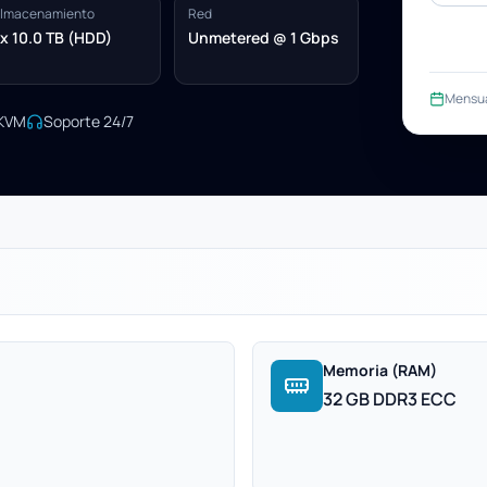
lmacenamiento
Red
x 10.0 TB (HDD)
Unmetered @ 1 Gbps
Mensu
/KVM
Soporte 24/7
Memoria (RAM)
32 GB DDR3 ECC