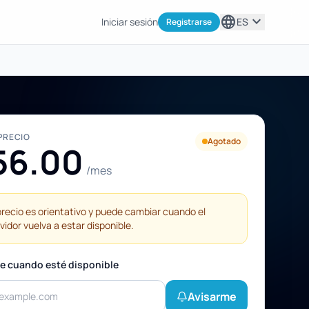
language
expand_more
Iniciar sesión
ES
Registrarse
PRECIO
Agotado
56.00
/mes
precio es orientativo y puede cambiar cuando el
vidor vuelva a estar disponible.
e cuando esté disponible
Avisarme