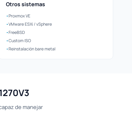
Otros sistemas
•
Proxmox VE
•
VMware ESXi / vSphere
•
FreeBSD
•
Custom ISO
•
Reinstalación bare metal
-1270V3
 capaz de manejar