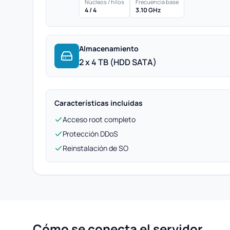
Núcleos / hilos
Frecuencia base
4 / 4
3.10 GHz
Almacenamiento
2 x 4 TB (HDD SATA)
Características incluidas
Acceso root completo
Protección DDoS
Reinstalación de SO
Cómo se conecta el servidor