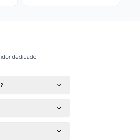
vidor dedicado
s?