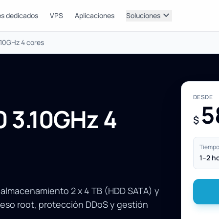
expand_more
es dedicados
VPS
Aplicaciones
Soluciones
.10GHz 4 cores
DESDE
5
0 3.10GHz 4
$
Tiempo 
1–2 h
, almacenamiento 2 x 4 TB (HDD SATA) y
so root, protección DDoS y gestión