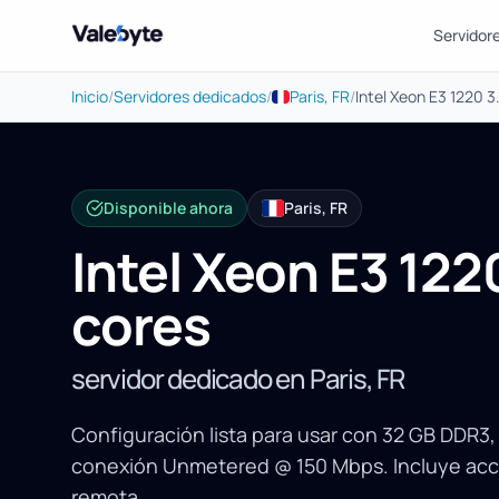
Servidor
Valebyte
Inicio
/
Servidores dedicados
/
Paris, FR
/
Intel Xeon E3 1220 3
Disponible ahora
Paris, FR
Intel Xeon E3 122
cores
servidor dedicado en Paris, FR
Configuración lista para usar con 32 GB DDR3
conexión Unmetered @ 150 Mbps. Incluye acce
remota.