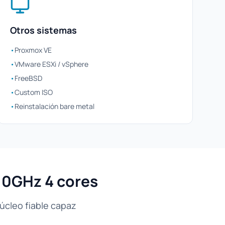
Otros sistemas
•
Proxmox VE
•
VMware ESXi / vSphere
•
FreeBSD
•
Custom ISO
•
Reinstalación bare metal
.10GHz 4 cores
úcleo fiable capaz