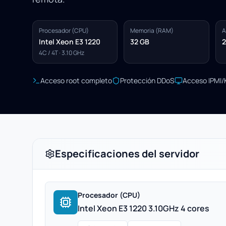
Procesador (CPU)
Memoria (RAM)
A
Intel Xeon E3 1220
32 GB
2
4C / 4T · 3.10 GHz
Acceso root completo
Protección DDoS
Acceso IPMI
Especificaciones del servidor
Procesador (CPU)
Intel Xeon E3 1220 3.10GHz 4 cores