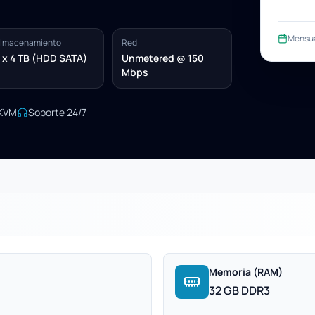
Mensu
lmacenamiento
Red
 x 4 TB (HDD SATA)
Unmetered @ 150
Mbps
/KVM
Soporte 24/7
Memoria (RAM)
32 GB DDR3