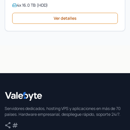
4x 16.0 TB (HDD)
Ver detalles
Valebyte
Servidores dedicados, hosting VPS y aplicaciones en más de 70
países. Hardware empresarial, despliegue rápido, soporte 24/7.
share
tag
Compartir
Etiquetas