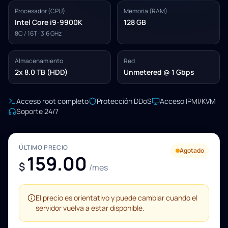
Procesador (CPU)
Memoria (RAM)
Intel Core i9-9900K
128 GB
8C / 16T · 3.6 GHz
Almacenamiento
Red
2x 8.0 TB (HDD)
Unmetered @ 1 Gbps
Acceso root completo
Protección DDoS
Acceso IPMI/KVM
Soporte 24/7
ÚLTIMO PRECIO
Agotado
159.00
$
/mes
El precio es orientativo y puede cambiar cuando el
servidor vuelva a estar disponible.