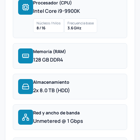
Procesador (CPU)
Intel Core i9-9900K
Núcleos / hilos
Frecuencia base
8 / 16
3.6 GHz
Memoria (RAM)
128 GB DDR4
Almacenamiento
2x 8.0 TB (HDD)
Red y ancho de banda
Unmetered @ 1 Gbps