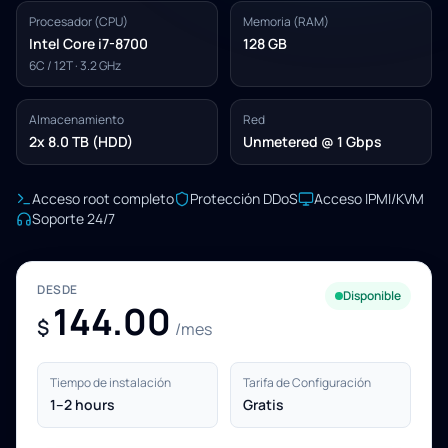
Procesador (CPU)
Memoria (RAM)
Intel Core i7-8700
128 GB
6C / 12T · 3.2 GHz
Almacenamiento
Red
2x 8.0 TB (HDD)
Unmetered @ 1 Gbps
Acceso root completo
Protección DDoS
Acceso IPMI/KVM
Soporte 24/7
DESDE
Disponible
144.00
$
/mes
Tiempo de instalación
Tarifa de Configuración
1–2 hours
Gratis