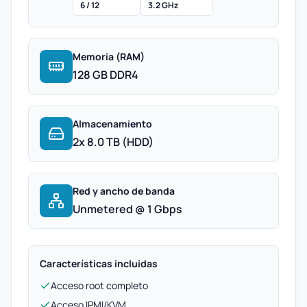
6 / 12
3.2 GHz
Memoria (RAM)
128 GB DDR4
Almacenamiento
2x 8.0 TB (HDD)
Red y ancho de banda
Unmetered @ 1 Gbps
Características incluidas
Acceso root completo
Acceso IPMI/KVM