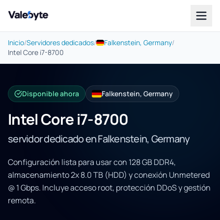
Valebyte
Inicio
/
Servidores dedicados
/
Falkenstein, Germany
/
Intel Core i7-8700
Disponible ahora
Falkenstein, Germany
Intel Core i7-8700
servidor dedicado en Falkenstein, Germany
Configuración lista para usar con 128 GB DDR4,
almacenamiento 2x 8.0 TB (HDD) y conexión Unmetered
@ 1 Gbps. Incluye acceso root, protección DDoS y gestión
remota.