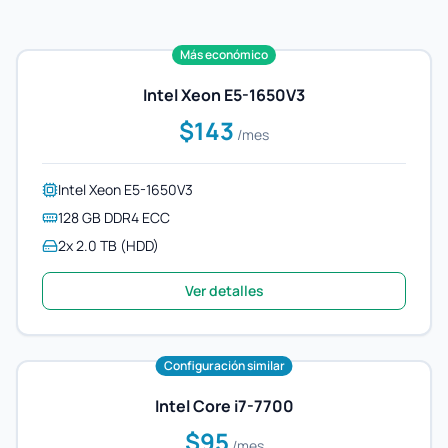
Más económico
Intel Xeon E5-1650V3
$143
/mes
Intel Xeon E5-1650V3
128 GB DDR4 ECC
2x 2.0 TB (HDD)
Ver detalles
Configuración similar
Intel Core i7-7700
$95
/mes