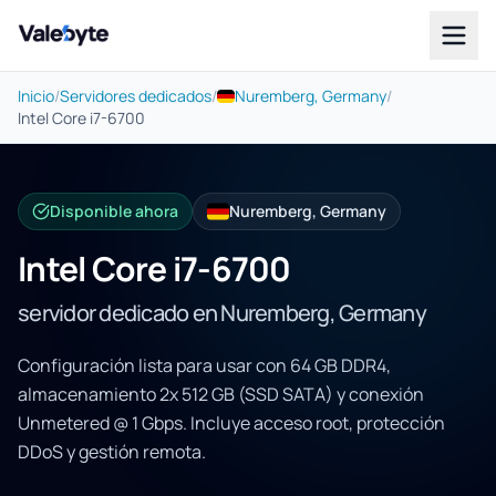
Valebyte
Inicio
/
Servidores dedicados
/
Nuremberg, Germany
/
Intel Core i7-6700
Disponible ahora
Nuremberg, Germany
Intel Core i7-6700
servidor dedicado en Nuremberg, Germany
Configuración lista para usar con 64 GB DDR4,
almacenamiento 2x 512 GB (SSD SATA) y conexión
Unmetered @ 1 Gbps. Incluye acceso root, protección
DDoS y gestión remota.