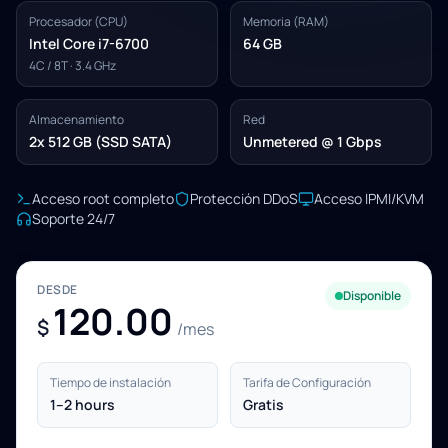
Procesador (CPU)
Memoria (RAM)
Intel Core i7-6700
64 GB
4C / 8T · 3.4 GHz
Almacenamiento
Red
2x 512 GB (SSD SATA)
Unmetered @ 1 Gbps
Acceso root completo
Protección DDoS
Acceso IPMI/KVM
Soporte 24/7
DESDE
Disponible
120.00
$
/mes
Tiempo de instalación
Tarifa de Configuración
1–2 hours
Gratis