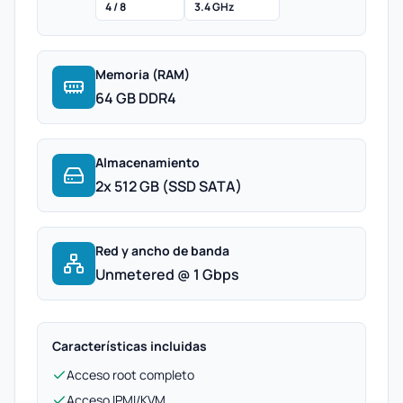
4 / 8
3.4 GHz
Memoria (RAM)
64 GB DDR4
Almacenamiento
2x 512 GB (SSD SATA)
Red y ancho de banda
Unmetered @ 1 Gbps
Características incluidas
Acceso root completo
Acceso IPMI/KVM