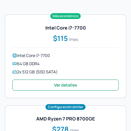
Más económico
Intel Core i7-7700
$115
/mes
Intel Core i7-7700
64 GB DDR4
2x 512 GB (SSD SATA)
Ver detalles
Configuración similar
AMD Ryzen 7 PRO 8700GE
$278
/mes