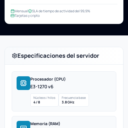
Mensual
SLA de tiempo de actividad del 99,9%
Tarjetas y cripto
Especificaciones del servidor
Procesador (CPU)
E3-1270 v6
Núcleos / hilos
Frecuencia base
4 / 8
3.8 GHz
Memoria (RAM)