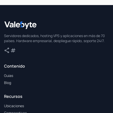
Valebyte
Servidores dedicados, hosting VPS y aplicaciones en más de 70
países. Hardware empresarial, despliegue rápido, soporte 24/7.
share
tag
Compartir
Etiquetas
Contenido
Guias
Blog
Recursos
Ubicaciones
Comparativas