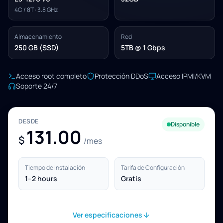
4C / 8T · 3.8 GHz
Almacenamiento
Red
250 GB (SSD)
5TB @ 1 Gbps
Acceso root completo
Protección DDoS
Acceso IPMI/KVM
Soporte 24/7
DESDE
Disponible
131.00
$
/mes
Tiempo de instalación
Tarifa de Configuración
1–2 hours
Gratis
Ver especificaciones