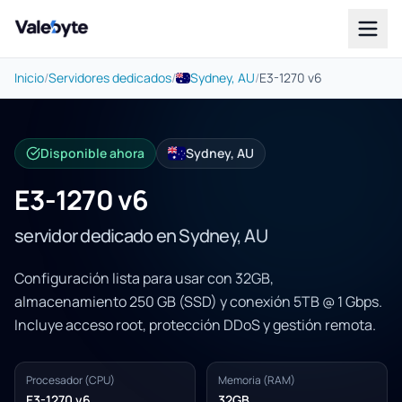
Valebyte
Inicio
/
Servidores dedicados
/
Sydney, AU
/
E3-1270 v6
Disponible ahora
Sydney, AU
E3-1270 v6
servidor dedicado en Sydney, AU
Configuración lista para usar con 32GB,
almacenamiento 250 GB (SSD) y conexión 5TB @ 1 Gbps.
Incluye acceso root, protección DDoS y gestión remota.
Procesador (CPU)
Memoria (RAM)
E3-1270 v6
32GB