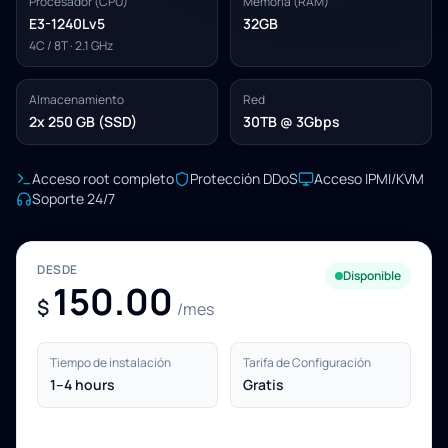
Procesador (CPU)
Memoria (RAM)
E3-1240Lv5
32GB
4C / 8T · 2.1 GHz
Almacenamiento
Red
2x 250 GB (SSD)
30TB @ 3Gbps
Acceso root completo
Protección DDoS
Acceso IPMI/KVM
Soporte 24/7
DESDE
Disponible
150.00
$
/mes
Tiempo de instalación
Tarifa de Configuración
1–4 hours
Gratis