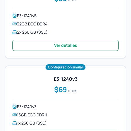
E3-1240v5
32GB ECC DDR4
2x 250 GB (SSD)
Ver detalles
Configuración similar
E3-1240v3
$69
/mes
E3-1240v3
16GB ECC DDRIII
1x 250 GB (SSD)