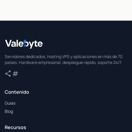
Valebyte
Servidores dedicados, hosting VPS y aplicaciones en más de 70
países. Hardware empresarial, despliegue rápido, soporte 24/7.
share
tag
Compartir
Etiquetas
Contenido
Guias
Blog
Recursos