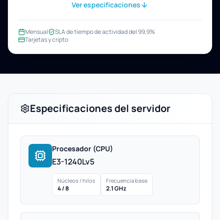
Ver especificaciones
Mensual
SLA de tiempo de actividad del 99,9%
Tarjetas y cripto
Especificaciones del servidor
Procesador (CPU)
E3-1240Lv5
Núcleos / hilos
Frecuencia base
4 / 8
2.1 GHz