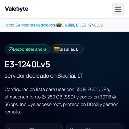
Valebyte
Inicio
/
Servidores dedicados
/
Siauliai, LT
/
E3-1240Lv5
Disponible ahora
Siauliai, LT
E3-1240Lv5
servidor dedicado en Siauliai, LT
Configuración lista para usar con 32GB ECC DDR4,
almacenamiento 2x 250 GB (SSD) y conexión 30TB @
3Gbps. Incluye acceso root, protección DDoS y gestión
remota.