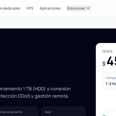
expand_more
es dedicados
VPS
Aplicaciones
Soluciones
DESDE
4
$
Tiempo 
1–2 h
cenamiento 1 TB (HDD) y conexión
otección DDoS y gestión remota.
lmacenamiento
Red