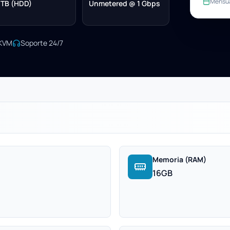
Mensu
 TB (HDD)
Unmetered @ 1 Gbps
/KVM
Soporte 24/7
Memoria (RAM)
16GB