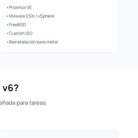
•
Proxmox VE
•
VMware ESXi / vSphere
•
FreeBSD
•
Custom ISO
•
Reinstalación bare metal
0 v6?
señada para tareas