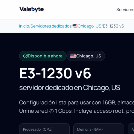
Servidor
Valebyte
Inicio
/
Servidores dedicados
/
Chicago, US
/
E3-1230 v6
Disponible ahora
Chicago, US
E3-1230 v6
servidor dedicado en Chicago, US
Configuración lista para usar con 16GB, alma
Unmetered @ 1 Gbps. Incluye acceso root, pr
Procesador (CPU)
Memoria (RAM)
A