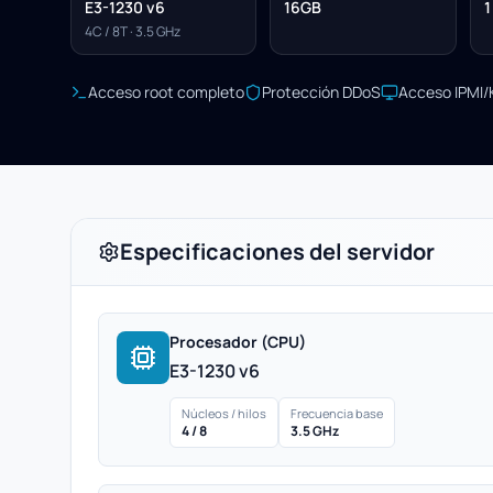
E3-1230 v6
16GB
1
4C / 8T · 3.5 GHz
Acceso root completo
Protección DDoS
Acceso IPMI
Especificaciones del servidor
Procesador (CPU)
E3-1230 v6
Núcleos / hilos
Frecuencia base
4 / 8
3.5 GHz