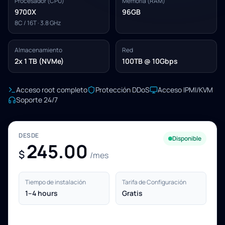
Procesador (CPU)
Memoria (RAM)
9700X
96GB
8C / 16T · 3.8 GHz
Almacenamiento
Red
2x 1 TB (NVMe)
100TB @ 10Gbps
Acceso root completo
Protección DDoS
Acceso IPMI/KVM
Soporte 24/7
DESDE
Disponible
245.00
$
/mes
Tiempo de instalación
Tarifa de Configuración
1–4 hours
Gratis