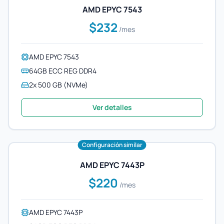
AMD EPYC 7543
$232
/mes
AMD EPYC 7543
64GB ECC REG DDR4
2x 500 GB (NVMe)
Ver detalles
Configuración similar
AMD EPYC 7443P
$220
/mes
AMD EPYC 7443P