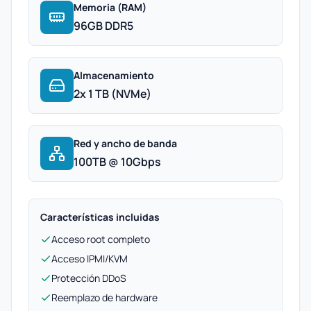
Memoria (RAM)
96GB DDR5
Almacenamiento
2x 1 TB (NVMe)
Red y ancho de banda
100TB @ 10Gbps
Características incluidas
Acceso root completo
Acceso IPMI/KVM
Protección DDoS
Reemplazo de hardware