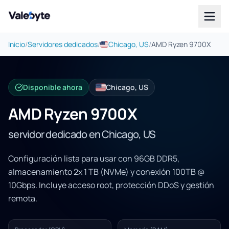
Valebyte
Inicio
/
Servidores dedicados
/
Chicago, US
/
AMD Ryzen 9700X
Disponible ahora
Chicago, US
AMD Ryzen 9700X
servidor dedicado en Chicago, US
Configuración lista para usar con 96GB DDR5,
almacenamiento 2x 1 TB (NVMe) y conexión 100TB @
10Gbps. Incluye acceso root, protección DDoS y gestión
remota.