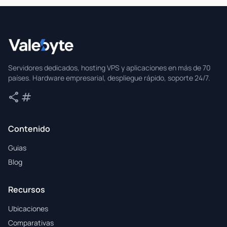
Valebyte
Servidores dedicados, hosting VPS y aplicaciones en más de 70
países. Hardware empresarial, despliegue rápido, soporte 24/7.
share
tag
Compartir
Etiquetas
Contenido
Guias
Blog
Recursos
Ubicaciones
Comparativas