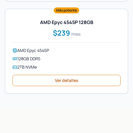
Más potente
AMD Epyc 4545P 128GB
$239
/mes
AMD Epyc 4545P
128GB DDR5
2TB NVMe
Ver detalles