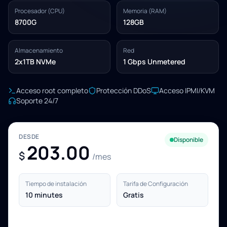
Procesador (CPU)
Memoria (RAM)
8700G
128GB
Almacenamiento
Red
2x1TB NVMe
1 Gbps Unmetered
Acceso root completo
Protección DDoS
Acceso IPMI/KVM
Soporte 24/7
DESDE
Disponible
203.00
$
/mes
Tiempo de instalación
Tarifa de Configuración
10 minutes
Gratis