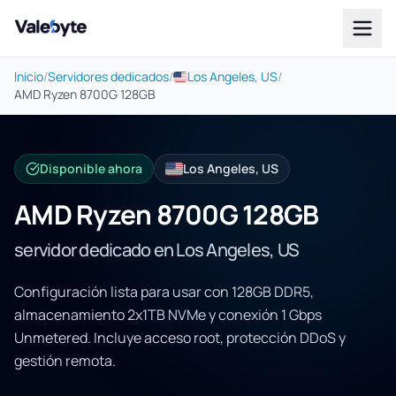
Valebyte
Inicio
/
Servidores dedicados
/
Los Angeles, US
/
AMD Ryzen 8700G 128GB
Disponible ahora
Los Angeles, US
AMD Ryzen 8700G 128GB
servidor dedicado en Los Angeles, US
Configuración lista para usar con 128GB DDR5,
almacenamiento 2x1TB NVMe y conexión 1 Gbps
Unmetered. Incluye acceso root, protección DDoS y
gestión remota.