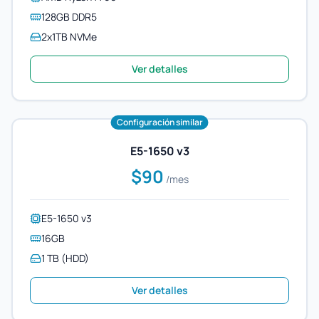
128GB DDR5
2x1TB NVMe
Ver detalles
Configuración similar
E5-1650 v3
$90
/mes
E5-1650 v3
16GB
1 TB (HDD)
Ver detalles