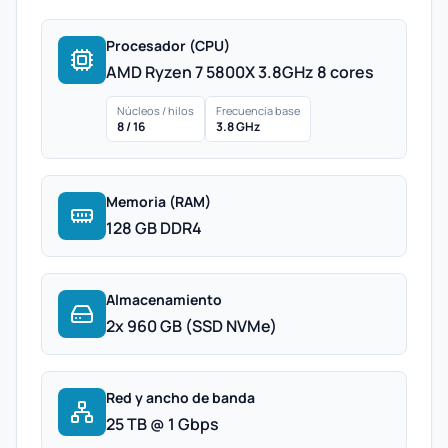
Procesador (CPU)
AMD Ryzen 7 5800X 3.8GHz 8 cores
Núcleos / hilos
Frecuencia base
8 / 16
3.8 GHz
Memoria (RAM)
128 GB DDR4
Almacenamiento
2x 960 GB (SSD NVMe)
Red y ancho de banda
25 TB @ 1 Gbps