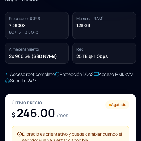
Procesador (CPU)
Memoria (RAM)
7 5800X
128 GB
8C / 16T · 3.8 GHz
Almacenamiento
Red
2x 960 GB (SSD NVMe)
25 TB @ 1 Gbps
Acceso root completo
Protección DDoS
Acceso IPMI/KVM
Soporte 24/7
ÚLTIMO PRECIO
Agotado
246.00
$
/mes
El precio es orientativo y puede cambiar cuando el
servidor vuelva a estar disponible.