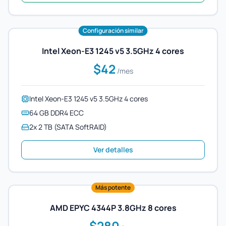
Configuración similar
Intel Xeon-E3 1245 v5 3.5GHz 4 cores
$42
/mes
Intel Xeon-E3 1245 v5 3.5GHz 4 cores
64 GB DDR4 ECC
2x 2 TB (SATA SoftRAID)
Ver detalles
Más potente
AMD EPYC 4344P 3.8GHz 8 cores
$280