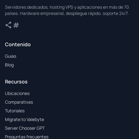
Valebyte
Servidores dedicados, hosting VPS y aplicaciones en más de 70
países. Hardware empresarial, despliegue rápido, soporte 24/7.
share
tag
Compartir
Etiquetas
Contenido
Guias
Blog
Recursos
Ubicaciones
Comparativas
Tutoriales
Migrate to Valebyte
Server Chooser GPT
Preguntas frecuentes