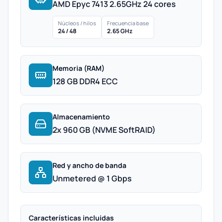
AMD Epyc 7413 2.65GHz 24 cores
Núcleos / hilos
Frecuencia base
24 / 48
2.65 GHz
Memoria (RAM)
128 GB DDR4 ECC
Almacenamiento
2x 960 GB (NVME SoftRAID)
Red y ancho de banda
Unmetered @ 1 Gbps
Características incluidas