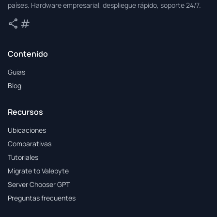
países. Hardware empresarial, despliegue rápido, soporte 24/7.
share
tag
Compartir
Etiquetas
Contenido
Guias
Blog
Recursos
Ubicaciones
Comparativas
Tutoriales
Migrate to Valebyte
Server Chooser GPT
Preguntas frecuentes