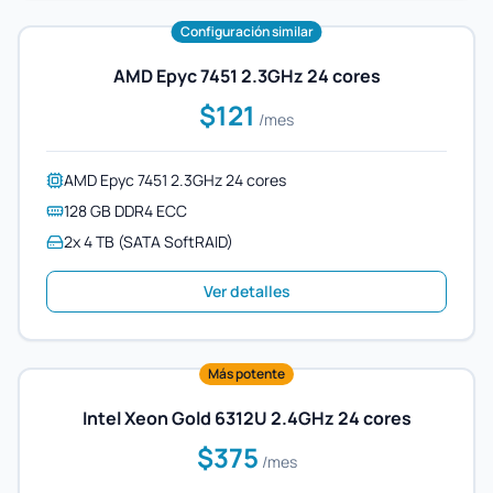
Configuración similar
AMD Epyc 7451 2.3GHz 24 cores
$121
/mes
AMD Epyc 7451 2.3GHz 24 cores
128 GB DDR4 ECC
2x 4 TB (SATA SoftRAID)
Ver detalles
Más potente
Intel Xeon Gold 6312U 2.4GHz 24 cores
$375
/mes