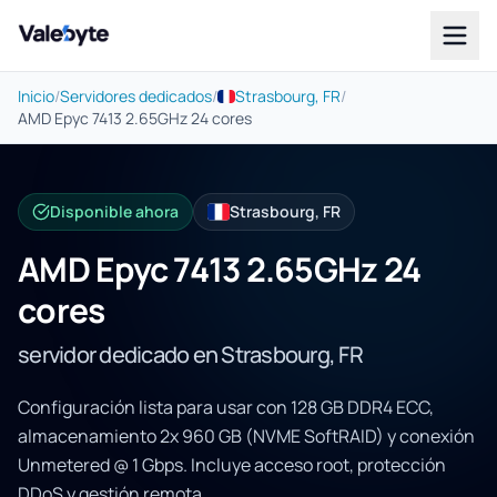
Valebyte
Inicio
/
Servidores dedicados
/
Strasbourg, FR
/
AMD Epyc 7413 2.65GHz 24 cores
Disponible ahora
Strasbourg, FR
AMD Epyc 7413 2.65GHz 24
cores
servidor dedicado en Strasbourg, FR
Configuración lista para usar con 128 GB DDR4 ECC,
almacenamiento 2x 960 GB (NVME SoftRAID) y conexión
Unmetered @ 1 Gbps. Incluye acceso root, protección
DDoS y gestión remota.