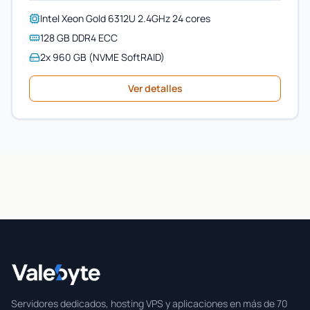
Intel Xeon Gold 6312U 2.4GHz 24 cores
128 GB DDR4 ECC
2x 960 GB (NVME SoftRAID)
Ver detalles
Valebyte
Servidores dedicados, hosting VPS y aplicaciones en más de 70