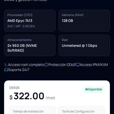
Procesador (CPU)
Memoria (RAM)
AMD Epyc 7413
128 GB
24C / 48T · 2.65 GHz
Almacenamiento
Red
2x 960 GB (NVME
Unmetered @ 1 Gbps
SoftRAID)
Acceso root completo
Protección DDoS
Acceso IPMI/KVM
Soporte 24/7
DESDE
Disponible
322.00
$
/mes
Tiempo de instalación
Tarifa de Configuración