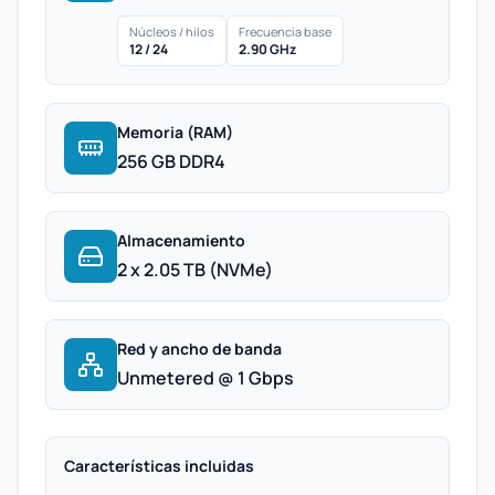
Núcleos / hilos
Frecuencia base
12 / 24
2.90 GHz
Memoria (RAM)
256 GB DDR4
Almacenamiento
2 x 2.05 TB (NVMe)
Red y ancho de banda
Unmetered @ 1 Gbps
Características incluidas