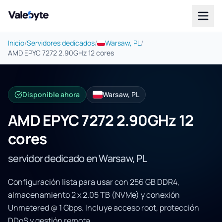
Valebyte
Inicio
/
Servidores dedicados
/
Warsaw, PL
/
AMD EPYC 7272 2.90GHz 12 cores
Disponible ahora
Warsaw, PL
AMD EPYC 7272 2.90GHz 12
cores
servidor dedicado en Warsaw, PL
Configuración lista para usar con 256 GB DDR4,
almacenamiento 2 x 2.05 TB (NVMe) y conexión
Unmetered @ 1 Gbps. Incluye acceso root, protección
DDoS y gestión remota.