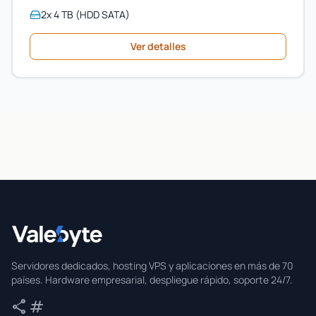
2x 4 TB (HDD SATA)
Ver detalles
Valebyte
Servidores dedicados, hosting VPS y aplicaciones en más de 70
países. Hardware empresarial, despliegue rápido, soporte 24/7.
share
tag
Compartir
Etiquetas