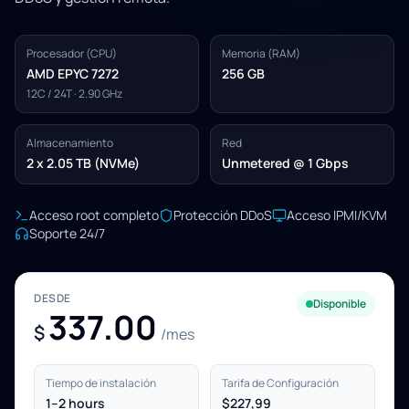
Procesador (CPU)
Memoria (RAM)
AMD EPYC 7272
256 GB
12C / 24T · 2.90 GHz
Almacenamiento
Red
2 x 2.05 TB (NVMe)
Unmetered @ 1 Gbps
Acceso root completo
Protección DDoS
Acceso IPMI/KVM
Soporte 24/7
DESDE
Disponible
337.00
$
/mes
Tiempo de instalación
Tarifa de Configuración
1–2 hours
$227,99