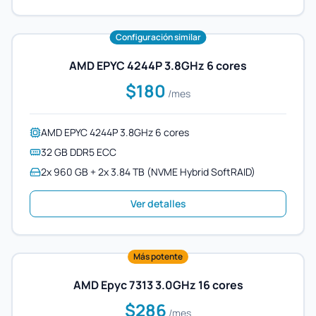
Configuración similar
AMD EPYC 4244P 3.8GHz 6 cores
$180
/mes
AMD EPYC 4244P 3.8GHz 6 cores
32 GB DDR5 ECC
2x 960 GB + 2x 3.84 TB (NVME Hybrid SoftRAID)
Ver detalles
Más potente
AMD Epyc 7313 3.0GHz 16 cores
$286
/mes