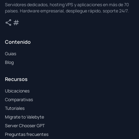
Valebyte
Servidores dedicados, hosting VPS y aplicaciones en más de 70
países. Hardware empresarial, despliegue rápido, soporte 24/7.
share
tag
Compartir
Etiquetas
Contenido
Guias
Blog
Recursos
Ubicaciones
Comparativas
Tutoriales
Migrate to Valebyte
Server Chooser GPT
Preguntas frecuentes