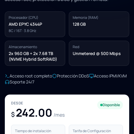
Procesador (CPU)
Memoria (RAM)
AMD EPYC 4344P
128 GB
8C / 16T · 3.8 GHz
Almacenamiento
Red
2x 960 GB + 2x 7.68 TB
Unmetered @ 500 Mbps
(NVME Hybrid SoftRAID)
Acceso root completo
Protección DDoS
Acceso IPMI/KVM
Soporte 24/7
DESDE
Disponible
242.00
$
/mes
Tiempo de instalación
Tarifa de Configuración