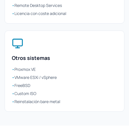
•
Remote Desktop Services
•
Licencia con coste adicional
Otros sistemas
•
Proxmox VE
•
VMware ESXi / vSphere
•
FreeBSD
•
Custom ISO
•
Reinstalación bare metal