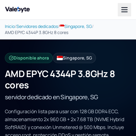
Valebyte
Inicio
/
Servidores dedicados
/
Singapore, SG
/
AMD EPYC 4344P 3.8GHz 8 cores
Disponible ahora
Singapore, SG
AMD EPYC 4344P 3.8GHz 8
cores
servidor dedicado en Singapore, SG
Configuración lista para usar con 128 GB DDR4 ECC,
almacenamiento 2x 960 GB + 2x 7.68 TB (NVME Hybrid
SoftRAID) y conexión Unmetered @ 500 Mbps. Incluye
acceso root, protección DDoS y gestión remota.