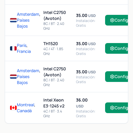
Intel C2750
Amsterdam
,
35.00
USD
(Avoton)
Países
Configur
Instalación:
8C / 8T · 2.40
Gratis
Bajos
GHz
TH1520
35.00
USD
París
,
Configur
4C / 4T · 1.85
Instalación:
Francia
GHz
Gratis
Intel C2750
Amsterdam
,
35.00
USD
(Avoton)
Países
Configur
Instalación:
8C / 8T · 2.40
Gratis
Bajos
GHz
Intel Xeon
36.00
Montreal
,
E3-1245 v2
USD
Configur
Canadá
4C / 8T · 3.4
Instalación:
GHz
Gratis