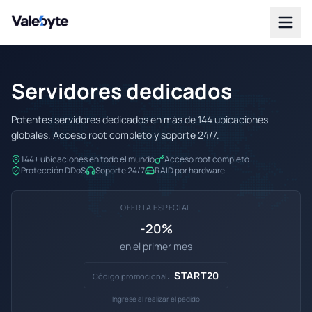
Valebyte
Servidores dedicados
Potentes servidores dedicados en más de 144 ubicaciones
globales. Acceso root completo y soporte 24/7.
144+ ubicaciones en todo el mundo
Acceso root completo
Protección DDoS
Soporte 24/7
RAID por hardware
OFERTA ESPECIAL
-20%
en el primer mes
START20
Código promocional:
Ingrese al realizar el pedido