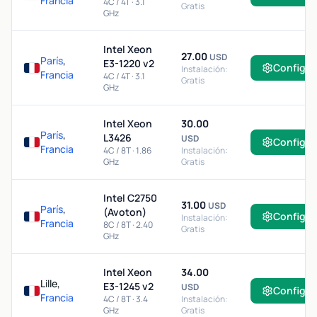
Francia
4C / 4T · 3.1
Gratis
GHz
Intel Xeon
27.00
USD
París
,
E3-1220 v2
Configur
Instalación:
Francia
4C / 4T · 3.1
Gratis
GHz
Intel Xeon
30.00
París
,
L3426
USD
Configur
Francia
4C / 8T · 1.86
Instalación:
GHz
Gratis
Intel C2750
31.00
USD
París
,
(Avoton)
Configur
Instalación:
Francia
8C / 8T · 2.40
Gratis
GHz
Intel Xeon
34.00
Lille,
E3-1245 v2
USD
Configur
Francia
4C / 8T · 3.4
Instalación:
GHz
Gratis