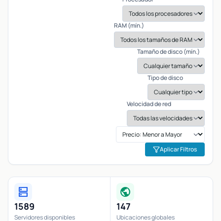
RAM (mín.)
Tamaño de disco (mín.)
Tipo de disco
Velocidad de red
Aplicar Filtros
dns
public
1589
147
Servidores disponibles
Ubicaciones globales