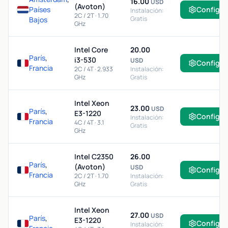
16.00
USD
(Avoton)
Países
Configur
Instalación:
2C / 2T · 1.70
Gratis
Bajos
GHz
Intel Core
20.00
París
,
i3-530
USD
Configur
Francia
2C / 4T · 2.933
Instalación:
GHz
Gratis
Intel Xeon
23.00
USD
París
,
E3-1220
Configur
Instalación:
Francia
4C / 4T · 3.1
Gratis
GHz
Intel C2350
26.00
París
,
(Avoton)
USD
Configur
Francia
2C / 2T · 1.70
Instalación:
GHz
Gratis
Intel Xeon
27.00
USD
París
,
E3-1220
Configur
Instalación: