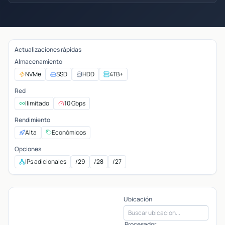
Actualizaciones rápidas
Almacenamiento
NVMe
SSD
HDD
4TB+
Red
Ilimitado
10 Gbps
Rendimiento
Alta
Económicos
Opciones
IPs adicionales
/29
/28
/27
Ubicación
Procesador