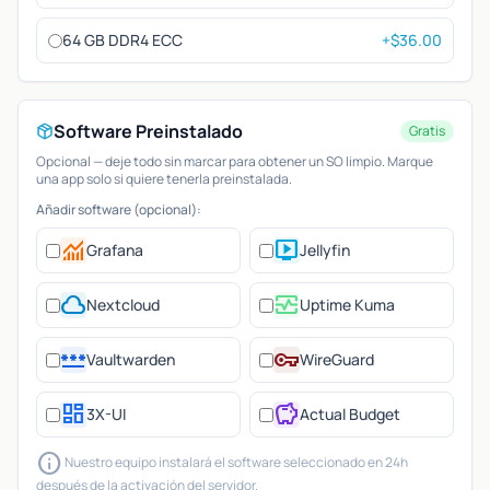
64 GB DDR4 ECC
+$36.00
Software Preinstalado
Gratis
Opcional — deje todo sin marcar para obtener un SO limpio. Marque
una app solo si quiere tenerla preinstalada.
Añadir software (opcional):
monitoring
live_tv
Grafana
Jellyfin
cloud
monitor_heart
Nextcloud
Uptime Kuma
password
vpn_key
Vaultwarden
WireGuard
dashboard
savings
3X-UI
Actual Budget
info
Nuestro equipo instalará el software seleccionado en 24h
después de la activación del servidor.