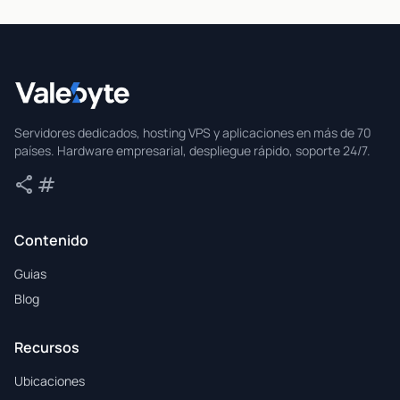
Valebyte
Servidores dedicados, hosting VPS y aplicaciones en más de 70
países. Hardware empresarial, despliegue rápido, soporte 24/7.
share
tag
Compartir
Etiquetas
Contenido
Guias
Blog
Recursos
Ubicaciones