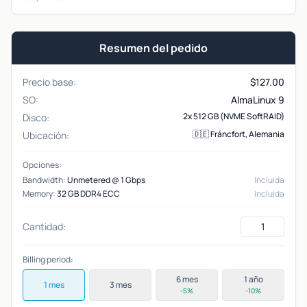
Resumen del pedido
Precio base:
$
127.00
SO:
AlmaLinux 9
2x 512 GB (NVME SoftRAID)
Disco:
🇩🇪 Fráncfort, Alemania
Ubicación:
Opciones:
Bandwidth:
Unmetered @ 1 Gbps
Incluida
Memory:
32 GB DDR4 ECC
Incluida
Cantidad:
Billing period:
6 mes
1 año
1 mes
3 mes
-5%
-10%