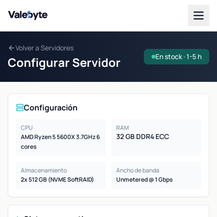
Valebyte
Volver a Servidores
En stock · 1-5 h
Configurar Servidor
Configuración
CPU
RAM
32 GB DDR4 ECC
AMD Ryzen 5 5600X 3.7GHz 6
cores
Almacenamiento
Ancho de banda
2x 512 GB (NVME SoftRAID)
Unmetered @ 1 Gbps