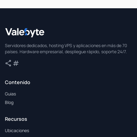
Valebyte
Servidores dedicados, hosting VPS y aplicaciones en más de 70
países. Hardware empresarial, despliegue rápido, soporte 24/7.
share
tag
Compartir
Etiquetas
Contenido
Guias
Blog
Recursos
Ubicaciones