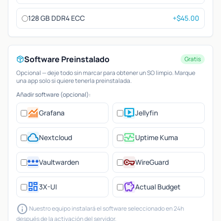
128 GB DDR4 ECC
+$45.00
Software Preinstalado
Gratis
Opcional — deje todo sin marcar para obtener un SO limpio. Marque
una app solo si quiere tenerla preinstalada.
Añadir software (opcional):
monitoring
live_tv
Grafana
Jellyfin
cloud
monitor_heart
Nextcloud
Uptime Kuma
password
vpn_key
Vaultwarden
WireGuard
dashboard
savings
3X-UI
Actual Budget
info
Nuestro equipo instalará el software seleccionado en 24h
después de la activación del servidor.