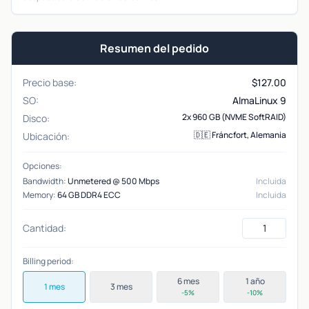
Resumen del pedido
Precio base:
$
127.00
SO:
AlmaLinux 9
2x 960 GB (NVME SoftRAID)
Disco:
🇩🇪 Fráncfort, Alemania
Ubicación:
Opciones:
Bandwidth:
Unmetered @ 500 Mbps
Incluida
Memory:
64 GB DDR4 ECC
Incluida
Cantidad:
Billing period:
6 mes
1 año
1 mes
3 mes
-5%
-10%