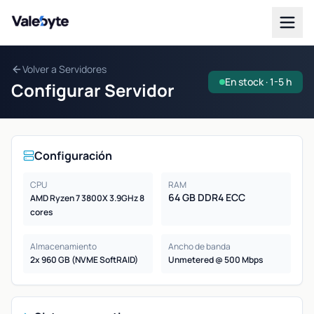
Valebyte
Volver a Servidores
En stock · 1-5 h
Configurar Servidor
Configuración
CPU
RAM
64 GB DDR4 ECC
AMD Ryzen 7 3800X 3.9GHz 8
cores
Almacenamiento
Ancho de banda
2x 960 GB (NVME SoftRAID)
Unmetered @ 500 Mbps