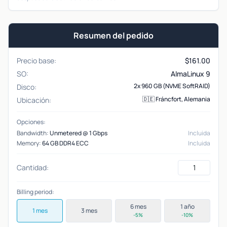
Resumen del pedido
Precio base:
$
161.00
SO:
AlmaLinux 9
2x 960 GB (NVME SoftRAID)
Disco:
🇩🇪 Fráncfort, Alemania
Ubicación:
Opciones:
Bandwidth:
Unmetered @ 1 Gbps
Incluida
Memory:
64 GB DDR4 ECC
Incluida
Cantidad:
Billing period:
6 mes
1 año
1 mes
3 mes
-5%
-10%