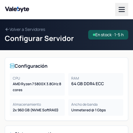
Valebyte
Volver a Servidores
En stock · 1-5 h
Configurar Servidor
Configuración
CPU
RAM
64 GB DDR4 ECC
AMD Ryzen 7 5800X 3.8GHz 8
cores
Almacenamiento
Ancho de banda
2x 960 GB (NVME SoftRAID)
Unmetered @ 1 Gbps