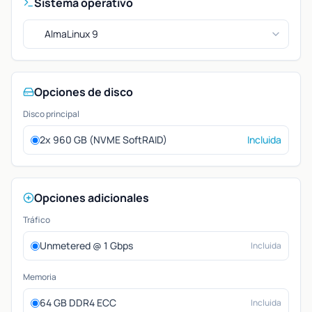
Sistema operativo
AlmaLinux 9
Opciones de disco
Disco principal
2x 960 GB (NVME SoftRAID)
Incluida
Opciones adicionales
Tráfico
Unmetered @ 1 Gbps
Incluida
Memoria
64 GB DDR4 ECC
Incluida