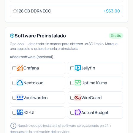
128 GB DDR4 ECC
+$63.00
Software Preinstalado
Gratis
Opcional — deje todo sin marcar para obtener un SO limpio. Marque
una app solo si quiere tenerla preinstalada.
Añadir software (opcional):
monitoring
live_tv
Grafana
Jellyfin
cloud
monitor_heart
Nextcloud
Uptime Kuma
password
vpn_key
Vaultwarden
WireGuard
dashboard
savings
3X-UI
Actual Budget
info
Nuestro equipo instalará el software seleccionado en 24h
después de la activación del servidor.