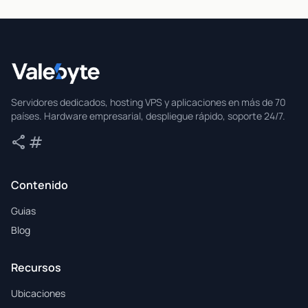
Valebyte
Servidores dedicados, hosting VPS y aplicaciones en más de 70
países. Hardware empresarial, despliegue rápido, soporte 24/7.
share
tag
Compartir
Etiquetas
Contenido
Guias
Blog
Recursos
Ubicaciones